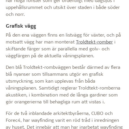
har höga fönster som ger ordentligt med dagsljus i
uppehållsrummet och utsikt över staden i både söder
och norr.
Grafisk vägg
På den ena väggen finns en listvägg för växter, och på
motsatt vägg har man monterat
Troldtekt-romber
i
skiftande färger som är parallella med golv- och
väggfärgen på de aktuella våningsplanen.
Den blå Troldtekt-rombväggen består därmed av flera
blå nyanser som tillsammans utgör en grafisk
utsmyckning, som kan upplevas från båda
våningsplanen. Samtidigt reglerar Troldtekt-romberna
akustiken, i kombination med de långa gardiner som
gör orangerierna till behagliga rum att vistas i.
För de två inblandade arkitektbyråerna, CUBO och
Forec4, har wayfinding varit en röd tråd i inredningen
av huset. Det innebär att man har inarbetat wayfinding