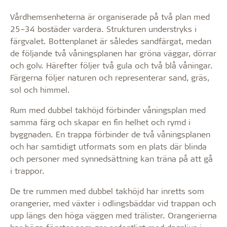
Vårdhemsenheterna är organiserade på två plan med
25–34 bostäder vardera. Strukturen understryks i
färgvalet. Bottenplanet är således sandfärgat, medan
de följande två våningsplanen har gröna väggar, dörrar
och golv. Härefter följer två gula och två blå våningar.
Färgerna följer naturen och representerar sand, gräs,
sol och himmel.
Rum med dubbel takhöjd förbinder våningsplan med
samma färg och skapar en fin helhet och rymd i
byggnaden. En trappa förbinder de två våningsplanen
och har samtidigt utformats som en plats där blinda
och personer med synnedsättning kan träna på att gå
i trappor.
De tre rummen med dubbel takhöjd har inretts som
orangerier, med växter i odlingsbäddar vid trappan och
upp längs den höga väggen med trälister. Orangerierna