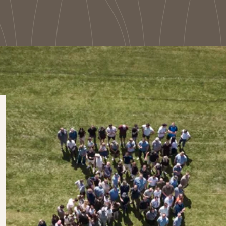
Om Troldtekt produkte
h långlivad
Effektivt brandskydd
v Troldtekt® akustikplattor
Råmaterial
ngd
ring
Struktur och färger
dighet
v Troldtekt
Kantprofiler
 av Troldtekt
Vanliga frågor
 målning och reparation av