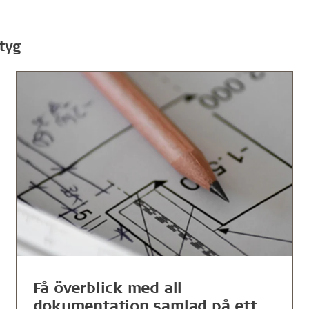
tyg
Få överblick med all
dokumentation samlad på ett