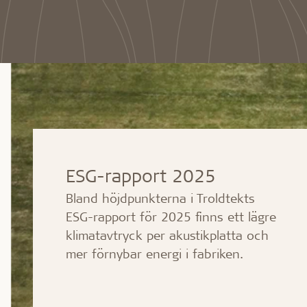
Profilsystem
Montering
Hälsosamt inomhusklimat
Robust oc
C60-profilsystem
Förvaring a
Certifieringar för ett hälsosamt
Läng livslä
Synligt T24- eller T35-profilsystem
före monte
inomhusklimat
Fuktbestän
T35-specialprofilsystem
Montering a
Troldtekt och hälsosamt
Bollskott
Bearbetning
inomhusklimat
Rengöring,
Troldtekt
ESG-rapport 2025
Tillbehör
Bland höjdpunkterna i Troldtekts
ESG-rapport för 2025 finns ett lägre
Troldtekt skruvar
klimatavtryck per akustikplatta och
Färg
Åtkomstplatta
mer förnybar energi i fabriken.
Faeste