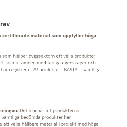
krav
 certifierade material som uppfyller höga
 som hjälper byggsektorn att välja produkter
att fasa ut ämnen med farliga egenskaper och
kt har registrerat 29 produkter i BASTA – samtliga
mningen
. Det innebär att produkterna
l. Samtliga bedömda produkter har
re att välja hållbara material i projekt med höga