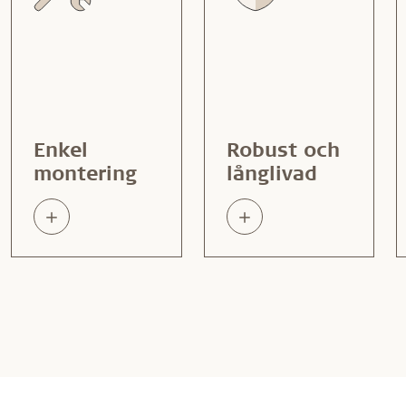
Enkel
Robust och
montering
långlivad
Read
Read
about
about