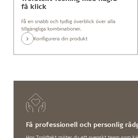
få klick
Få en snabb och tydlig överblick över alla
tillgängliga kombinationer.
Konfigurera din produkt
Få professionell och personlig råd
Hos Troldtekt möter du ett svenskt team som k