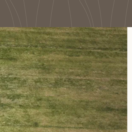
r
inbjudande uttryck.