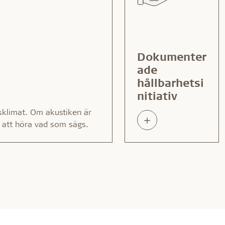
Dokumenter
ade
hållbarhetsi
nitiativ
sklimat. Om akustiken är
Read
t att höra vad som sägs.
about