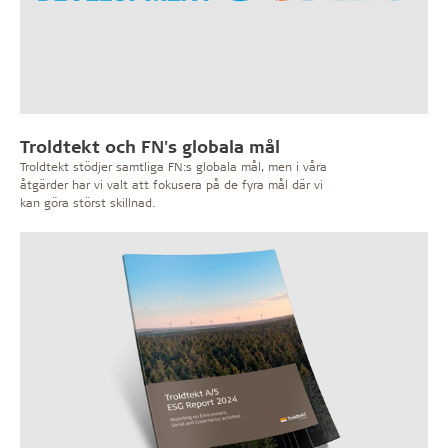
Troldtekt och FN's globala mål
Troldtekt stödjer samtliga FN:s globala mål, men i våra
åtgärder har vi valt att fokusera på de fyra mål där vi
kan göra störst skillnad.