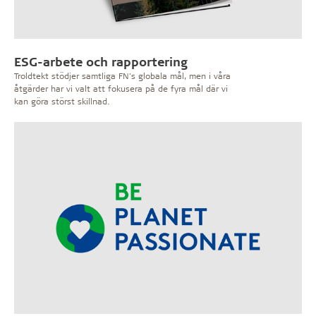
ESG-arbete och rapportering
Troldtekt stödjer samtliga FN's globala mål, men i våra
åtgärder har vi valt att fokusera på de fyra mål där vi
kan göra störst skillnad.