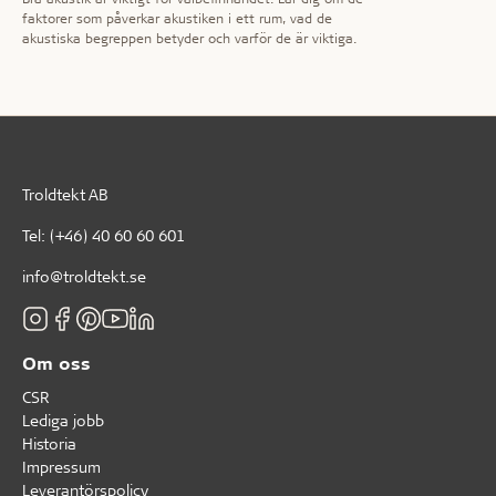
faktorer som påverkar akustiken i ett rum, vad de
akustiska begreppen betyder och varför de är viktiga.
Troldtekt AB
Tel:
(+46) 40 60 60 601
info@troldtekt.se
Om oss
CSR
Lediga jobb
Historia
Impressum
Leverantörspolicy