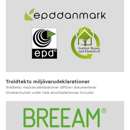
Troldtekts miljövarudeklarationer
Troldtekts miljövarudeklarationer (EPD:er) dokumenterar
klimatavtrycket under hela akustikplattornas livscykel.