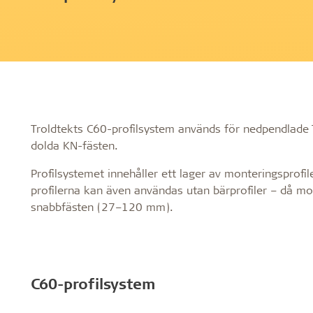
Profilsystem
Montering
Hälsosamt inomhusklimat
Robust oc
C60-profilsystem
Förvaring a
Certifieringar för ett hälsosamt
Läng livslä
Synligt T24- eller T35-profilsystem
före monte
inomhusklimat
Fuktbestän
T35-specialprofilsystem
Montering a
Troldtekt och hälsosamt
Bollskott
Bearbetning
inomhusklimat
Rengöring,
Troldtekts C60-profilsystem används för nedpendlade 
Troldtekt
dolda KN-fästen.
Profilsystemet innehåller ett lager av monteringsprofil
Tillbehör
profilerna kan även användas utan bärprofiler – då mon
snabbfästen (27–120 mm).
Troldtekt skruvar
Färg
Åtkomstplatta
Faeste
C60-profilsystem