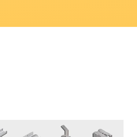
r
inbjudande uttryck.