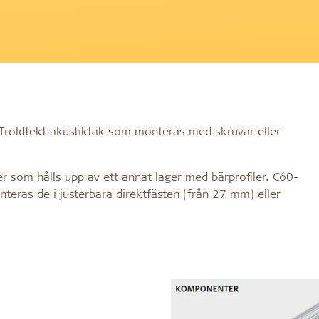
Om Troldtekt produkte
h långlivad
Effektivt brandskydd
v Troldtekt® akustikplattor
Råmaterial
ngd
ring
Struktur och färger
dighet
v Troldtekt
Kantprofiler
 av Troldtekt
Vanliga frågor
 målning och reparation av
Troldtekt akustiktak som monteras med skruvar eller
er som hålls upp av ett annat lager med bärprofiler. C60-
teras de i justerbara direktfästen (från 27 mm) eller