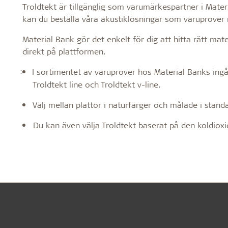
Troldtekt är tillgänglig som varumärkespartner i Mater
Troldtekt
kan du beställa våra akustiklösningar som varuprover
Material Bank gör det enkelt för dig att hitta rätt mat
Tillbehör
direkt på plattformen.
I sortimentet av varuprover hos Material Banks ingå
>
Troldtekt skruvar
Troldtekt line och Troldtekt v-line.
Färg
Välj mellan plattor i naturfärger och målade i standa
Åtkomstplatta
Faeste
Du kan även välja Troldtekt baserat på den koldio