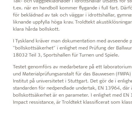
Tak- och väggbeklädnader i idrottshallar utsätts för st
Troldtekt
t.ex. när en handboll kommer flygande i full fart. Därf
för beklädnad av tak och väggar i idrottshallar, gymna
liknande uppfylla höga krav. Troldtekt akustiklösningar
klara hårda bollskott.
Tillbehör
I Tyskland kräver man dokumentation med avseende p
Troldtekt skruvar
"bollskottsäkerhet" i enlighet med Prüfung der Ballwur
Färg
18032 Teil 3, Sportshallen für Turnen und Spiele.
Åtkomstplatta
Testet genomförs av medarbetare på ett laboratorium
Faeste
und Materialprüfungsanstalt für das Bauwesen (FMPA) 
Institut på universitetet i Stuttgart. Det gör de i enlig
standarden för nedpendlade undertak, EN 13964, där 
bollskottsäkerhet är en parameter. I enlighet med EN 
Impact ressistance, är Troldtekt klassificerat som klas