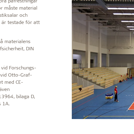
ora påfrestningar
ör måste material
stiksalar och
 är testade för att
å materialens
fsicherheit, DIN
 vid Forschungs-
vid Otto-Graf-
het med CE-
även
13964, bilaga D,
s 1A.