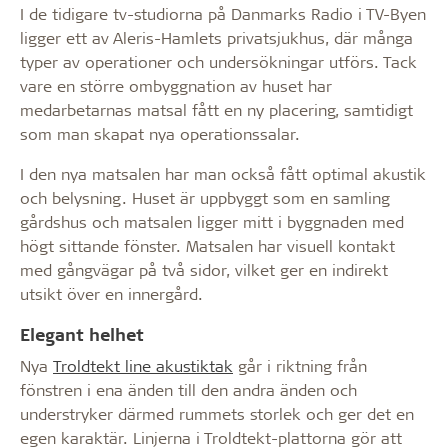
I de tidigare tv-studiorna på Danmarks Radio i TV-Byen
ligger ett av Aleris-Hamlets privatsjukhus, där många
typer av operationer och undersökningar utförs. Tack
vare en större ombyggnation av huset har
medarbetarnas matsal fått en ny placering, samtidigt
som man skapat nya operationssalar.
I den nya matsalen har man också fått optimal akustik
och belysning. Huset är uppbyggt som en samling
gårdshus och matsalen ligger mitt i byggnaden med
högt sittande fönster. Matsalen har visuell kontakt
med gångvägar på två sidor, vilket ger en indirekt
utsikt över en innergård.
Elegant helhet
Nya
Troldtekt line akustiktak
går i riktning från
fönstren i ena änden till den andra änden och
understryker därmed rummets storlek och ger det en
egen karaktär. Linjerna i Troldtekt-plattorna gör att