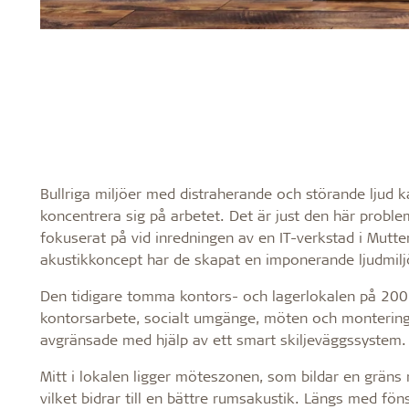
Bullriga miljöer med distraherande och störande ljud ka
koncentrera sig på arbetet. Det är just den här probl
fokuserat på vid inredningen av en IT-verkstad i Mutten
akustikkoncept har de skapat en imponerande ljudmiljö
Den tidigare tomma kontors- och lagerlokalen på 200 k
kontorsarbete, socialt umgänge, möten och montering.
avgränsade med hjälp av ett smart skiljeväggssystem.
Mitt i lokalen ligger möteszonen, som bildar en grän
vilket bidrar till en bättre rumsakustik. Längs med f