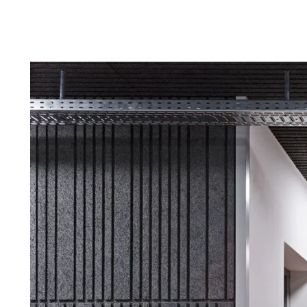
Troldtekt
Tillbehör
Troldtekt skruvar
Färg
Åtkomstplatta
Faeste