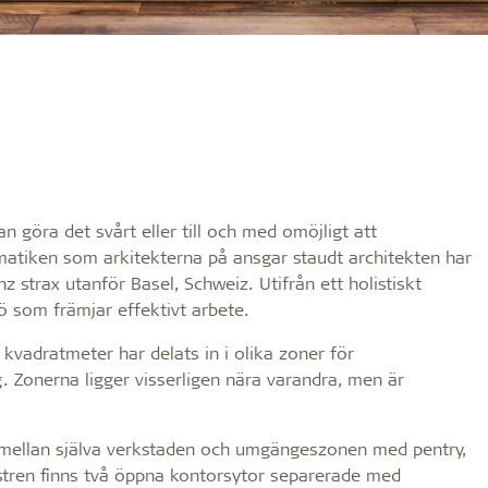
n göra det svårt eller till och med omöjligt att
ematiken som arkitekterna på ansgar staudt architekten har
z strax utanför Basel, Schweiz. Utifrån ett holistiskt
 som främjar effektivt arbete.
vadratmeter har delats in i olika zoner för
 Zonerna ligger visserligen nära varandra, men är
s mellan själva verkstaden och umgängeszonen med pentry,
önstren finns två öppna kontorsytor separerade med