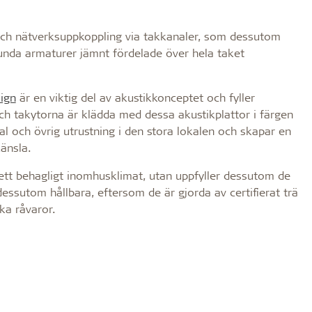
g och nätverksuppkoppling via takkanaler, som dessutom
Runda armaturer jämnt fördelade över hela taket
sign
är en viktig del av akustikkonceptet och fyller
ch takytorna är klädda med dessa akustikplattor i färgen
rial och övrig utrustning i den stora lokalen och skapar en
änsla.
 ett behagligt inomhusklimat, utan uppfyller dessutom de
essutom hållbara, eftersom de är gjorda av certifierat trä
ka råvaror.