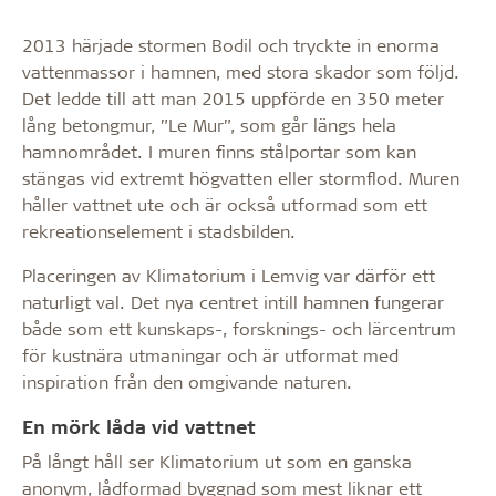
2013 härjade stormen Bodil och tryckte in enorma
vattenmassor i hamnen, med stora skador som följd.
Det ledde till att man 2015 uppförde en 350 meter
lång betongmur, ”Le Mur”, som går längs hela
hamnområdet. I muren finns stålportar som kan
stängas vid extremt högvatten eller stormflod. Muren
håller vattnet ute och är också utformad som ett
rekreationselement i stadsbilden.
Placeringen av Klimatorium i Lemvig var därför ett
naturligt val. Det nya centret intill hamnen fungerar
både som ett kunskaps-, forsknings- och lärcentrum
för kustnära utmaningar och är utformat med
inspiration från den omgivande naturen.
En mörk låda vid vattnet
På långt håll ser Klimatorium ut som en ganska
anonym, lådformad byggnad som mest liknar ett