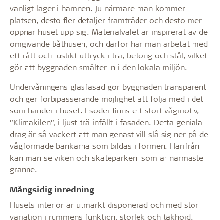
vanligt lager i hamnen. Ju närmare man kommer
platsen, desto fler detaljer framträder och desto mer
öppnar huset upp sig. Materialvalet är inspirerat av de
omgivande båthusen, och därför har man arbetat med
ett rått och rustikt uttryck i trä, betong och stål, vilket
gör att byggnaden smälter in i den lokala miljön.
Undervåningens glasfasad gör byggnaden transparent
och ger förbipasserande möjlighet att följa med i det
som händer i huset. I söder finns ett stort vågmotiv,
”Klimakilen”, i ljust trä infällt i fasaden. Detta geniala
drag är så vackert att man genast vill slå sig ner på de
vågformade bänkarna som bildas i formen. Härifrån
kan man se viken och skateparken, som är närmaste
granne.
Mångsidig inredning
Husets interiör är utmärkt disponerad och med stor
variation i rummens funktion, storlek och takhöjd.