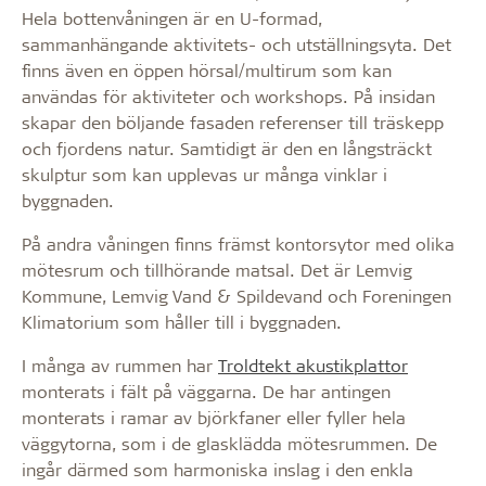
Hela bottenvåningen är en U-formad,
sammanhängande aktivitets- och utställningsyta. Det
finns även en öppen hörsal/multirum som kan
användas för aktiviteter och workshops. På insidan
skapar den böljande fasaden referenser till träskepp
och fjordens natur. Samtidigt är den en långsträckt
skulptur som kan upplevas ur många vinklar i
byggnaden.
På andra våningen finns främst kontorsytor med olika
mötesrum och tillhörande matsal. Det är Lemvig
Kommune, Lemvig Vand & Spildevand och Foreningen
Klimatorium som håller till i byggnaden.
I många av rummen har
Troldtekt akustikplattor
monterats i fält på väggarna. De har antingen
monterats i ramar av björkfaner eller fyller hela
väggytorna, som i de glasklädda mötesrummen. De
ingår därmed som harmoniska inslag i den enkla