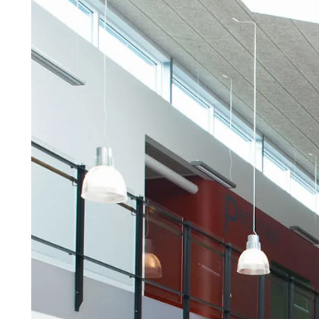
Troldtekt
Tillbehör
Troldtekt skruvar
Färg
Åtkomstplatta
Faeste