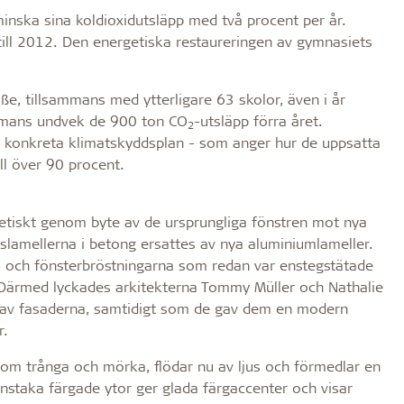
nska sina koldioxidutsläpp med två procent per år.
ll 2012. Den energetiska restaureringen av gymnasiets
, tillsammans med ytterligare 63 skolor, även i år
ammans undvek de 900 ton CO
-utsläpp förra året.
2
n konkreta klimatskyddsplan - som anger hur de uppsatta
ll över 90 procent.
tiskt genom byte av de ursprungliga fönstren mot nya
dslamellerna i betong ersattes av nya aluminiumlameller.
s och fönsterbröstningarna som redan var enstegstätade
 Därmed lyckades arkitekterna Tommy Müller och Nathalie
 av fasaderna, samtidigt som de gav dem en modern
r.
som trånga och mörka, flödar nu av ljus och förmedlar en
enstaka färgade ytor ger glada färgaccenter och visar