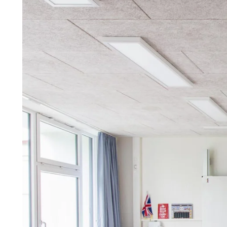
Troldtekt
Tillbehör
Troldtekt skruvar
Färg
Åtkomstplatta
Faeste