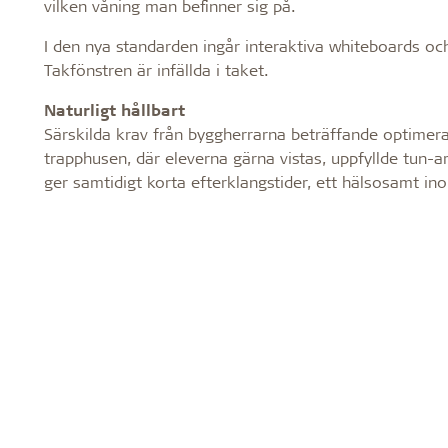
vilken våning man befinner sig på.
I den nya standarden ingår interaktiva whiteboards o
Takfönstren är infällda i taket.
Naturligt hållbart
Särskilda krav från byggherrarna beträffande optimer
trapphusen, där eleverna gärna vistas, uppfyllde tun-
ger samtidigt korta efterklangstider, ett hälsosamt i