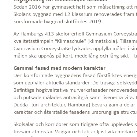
Sedan 2016 har gymnasiet haft som målsättning att mi
Skolans byggnad med 12 klassrum renoverades fram ti
korsformade byggnad slutfördes 2019.
Av Hamburgs 413 skolor erhöll Gymnasium Corveystraße
kvalitetsstämpeln “Klimaschule” (klimatskola). Tills
Gymnasium Corveystraße lyckades uppfylla målen i si
målen ska uppnås på kort, medellång och lång sikt - ti
Gammal fasad med modern karaktär
Den korsformade byggnadens fasad förstärktes energe
som uppfyller aktuella standarder. De trasiga solskyd
Befintliga högkvalitativa murverksfasader renoverade
och putsade målades antracitgrå samt lisenerna vita.
Dudda (tun-architektur, Hamburg) bevara gamla delar
karaktär och återställde fasadens ursprungliga struktu
Skolsalar och korridorer som tidigare ofta upplevdes 
trivsam atmosfär. Väggar och tak är ljust vita medan 