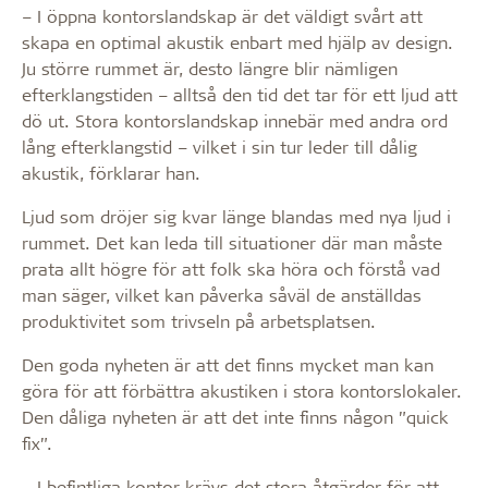
– I öppna kontorslandskap är det väldigt svårt att
skapa en optimal akustik enbart med hjälp av design.
Ju större rummet är, desto längre blir nämligen
efterklangstiden – alltså den tid det tar för ett ljud att
dö ut. Stora kontorslandskap innebär med andra ord
lång efterklangstid – vilket i sin tur leder till dålig
akustik, förklarar han.
Ljud som dröjer sig kvar länge blandas med nya ljud i
rummet. Det kan leda till situationer där man måste
prata allt högre för att folk ska höra och förstå vad
man säger, vilket kan påverka såväl de anställdas
produktivitet som trivseln på arbetsplatsen.
Den goda nyheten är att det finns mycket man kan
göra för att förbättra akustiken i stora kontorslokaler.
Den dåliga nyheten är att det inte finns någon ”quick
fix”.
– I befintliga kontor krävs det stora åtgärder för att