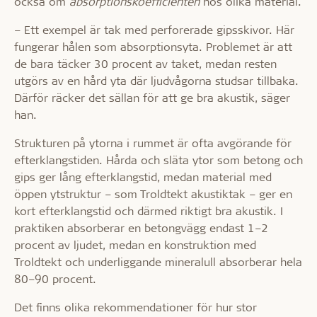
också om
absorptionskoefficienten
hos olika material.
– Ett exempel är tak med perforerade gipsskivor. Här
fungerar hålen som absorptionsyta. Problemet är att
de bara täcker 30 procent av taket, medan resten
utgörs av en hård yta där ljudvågorna studsar tillbaka.
Därför räcker det sällan för att ge bra akustik, säger
han.
Strukturen på ytorna i rummet är ofta avgörande för
efterklangstiden. Hårda och släta ytor som betong och
gips ger lång efterklangstid, medan material med
öppen ytstruktur – som Troldtekt akustiktak – ger en
kort efterklangstid och därmed riktigt bra akustik. I
praktiken absorberar en betongvägg endast 1–2
procent av ljudet, medan en konstruktion med
Troldtekt och underliggande mineralull absorberar hela
80–90 procent.
Det finns olika rekommendationer för hur stor