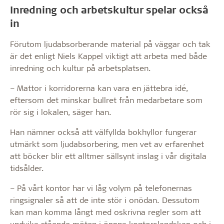
Inredning och arbetskultur spelar också
in
Förutom ljudabsorberande material på väggar och tak
är det enligt Niels Kappel viktigt att arbeta med både
inredning och kultur på arbetsplatsen.
– Mattor i korridorerna kan vara en jättebra idé,
eftersom det minskar bullret från medarbetare som
rör sig i lokalen, säger han.
Han nämner också att välfyllda bokhyllor fungerar
utmärkt som ljudabsorbering, men vet av erfarenhet
att böcker blir ett alltmer sällsynt inslag i vår digitala
tidsålder.
– På vårt kontor har vi låg volym på telefonernas
ringsignaler så att de inte stör i onödan. Dessutom
kan man komma långt med oskrivna regler som att
undvika stående möten i öppna kontorslandskap och i