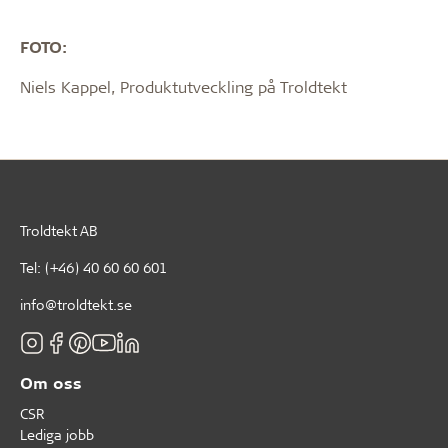
FOTO:
Niels Kappel, P
roduktutveckling på Troldtekt
Troldtekt AB
Tel:
(+46) 40 60 60 601
info@troldtekt.se
Om oss
CSR
Lediga jobb