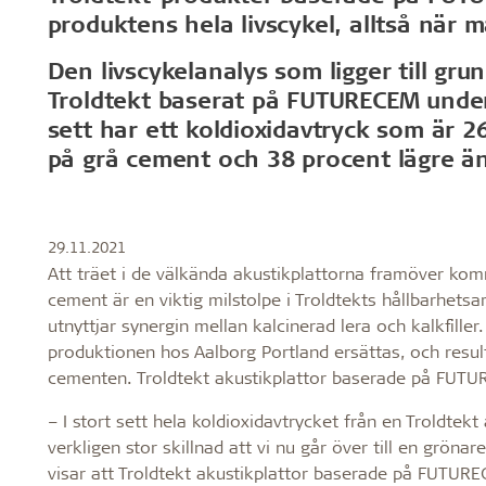
Profilsystem
Montering
Hälsosamt inomhusklimat
Robust oc
produktens hela livscykel, alltså när m
Den livscykelanalys som ligger till gr
C60-profilsystem
Förvaring a
Certifieringar för ett hälsosamt
Läng livslä
Synligt T24- eller T35-profilsystem
före monte
Troldtekt baserat på FUTURECEM unde
inomhusklimat
Fuktbestän
T35-specialprofilsystem
Montering a
sett har ett koldioxidavtryck som är 2
Troldtekt och hälsosamt
Bollskott
Bearbetning
på grå cement och 38 procent lägre än
inomhusklimat
Rengöring,
Troldtekt
29.11.2021
Att träet i de välkända akustikplattorna framöver kom
Tillbehör
cement är en viktig milstolpe i Troldtekts hållbarhe
utnyttjar synergin mellan kalcinerad lera och kalkfiller
Troldtekt skruvar
produktionen hos Aalborg Portland ersättas, och result
Färg
cementen. Troldtekt akustikplattor baserade på FUT
Åtkomstplatta
– I stort sett hela koldioxidavtrycket från en Troldte
Faeste
verkligen stor skillnad att vi nu går över till en grön
visar att Troldtekt akustikplattor baserade på FUTUR