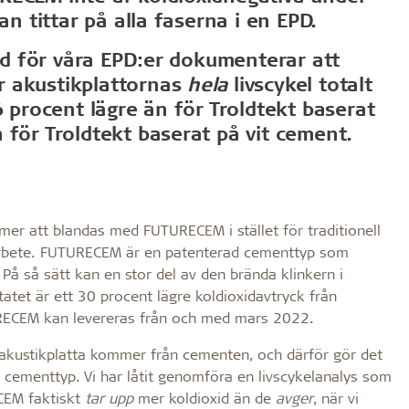
Om Troldtekt produkte
h långlivad
Effektivt brandskydd
an tittar på alla faserna i en EPD.
und för våra EPD:er dokumenterar att
v Troldtekt® akustikplattor
Råmaterial
ngd
ring
Struktur och färger
r akustikplattornas
hela
livscykel totalt
dighet
v Troldtekt
Kantprofiler
6 procent lägre än för Troldtekt baserat
 av Troldtekt
Vanliga frågor
 för Troldtekt baserat på vit cement.
 målning och reparation av
mer att blandas med FUTURECEM i stället för traditionell
tsarbete. FUTURECEM är en patenterad cementtyp som
. På så sätt kan en stor del av den brända klinkern i
atet är ett 30 procent lägre koldioxidavtryck från
URECEM kan levereras från och med mars 2022.
kt akustikplatta kommer från cementen, och därför gör det
are cementtyp. Vi har låtit genomföra en livscykelanalys som
ECEM faktiskt
tar upp
mer koldioxid än de
avger
, när vi