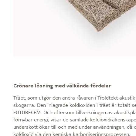
Grönare lösning med välkända fördelar
Träet, som utgör den andra råvaran i Troldtekt akustikp
skogarna. Den inlagrade koldioxiden i träet är totalt
FUTURECEM. Och eftersom tillverkningen av akustikpla
förnybar energi, visar de samlade koldioxidräkenskape
underskott ökar till och med under användningen, då ce
koldioxid via den kemiska karboniseringsprocessen.