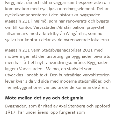
Färgglada, råa och slitna väggar samt exponerade rör i
kombination med nya, ljusa inredningselement. Det är
nyckelkomponenterna i den historiska byggnaden
Magasin 211 i Malmö, som har renoverats och byggts
om till kontor. Varvsstaden AB står bakom projektet
tillsammans med arkitektbyrån Wingårdhs, som nu
själva har kontor i delar av de nyrenoverade lokalerna.
Magasin 211 vann Stadsbyggnadspriset 2021 med
motiveringen att den ursprungliga byggnaden bevarats
men har fått ett nytt användningsområde. Byggnaden
ligger i Varvsstaden i Malmö, en stadsdel som
utvecklas i snabb takt. Den hundraåriga varvshistorien
lever kvar sida vid sida med moderna stadsmiljöer, och
fler nybyggnationer väntas under de kommande åren.
Möte mellan det nya och det gamla
Byggnaden, som är ritad av Axel Stenberg och uppförd
1917, har under årens lopp fungerat som