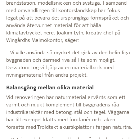
brandstation, modellsnickeri och systuga. I samband
med omvandlingen till kontorslandskap har fokus
legat på att bevara det ursprungliga formspråket och
använda återvunnet material för att hålla
klimatavtrycket nere. Joakim Lyth, kreativ chef på
Wingårdhs Malmökontor, säger:
– Vi ville använda så mycket det gick av den befintliga
byggnaden och därmed riva så lite som möjligt.
Dessutom tog vi hjälp av en materialbank med
rivningsmaterial från andra projekt.
Balansgång mellan olika material
Vid renoveringen har naturmaterial använts som ett
varmt och mjukt komplement till byggnadens råa
industrikaraktär med betong, stål och tegel. Väggarna
har till exempel klätts med furufanér och taken
försetts med Troldtekt akustikplattor i färgen naturträ.