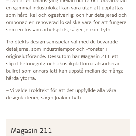
– Det är en balansgång mellan hur rå och obearbetad
en gammal industrilokal kan vara utan att uppfattas
som hård, kal och ogästvänlig, och hur detaljerad och
ombonad en renoverad lokal ska vara för att fungera
som en trivsam arbetsplats, säger Joakim Lyth.
Troldtekts design samspelar väl med de bevarade
detaljerna, som industrilampor och -fönster i
originalutförande. Dessutom har Magasin 211 ett
slipat betonggolv, och akustikplattorna absorberar
bullret som annars lätt kan uppstå mellan de många
hårda ytorna.
– Vi valde Troldtekt för att det uppfyllde alla våra
designkriterier, säger Joakim Lyth.
Magasin 211