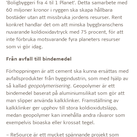
’Boligbyggeri fra 4 til 1 Planet’. Detta samarbete med
60 miljoner kronor i ryggen ska skapa hållbara
bostäder utan att missbruka jordens resurser. Rent
konkret handlar det om att minska byggbranschens
nuvarande koldioxidavtryck med 75 procent, för att
inte förbruka motsvarande fyra planeters resurser
som vi gör idag.
Från avfall till bindemedel
Förhoppningen är att cement ska kunna ersättas med
avfallsprodukter från byggindustrin, som med hjälp av
så kallad
geopolymerisering.
Geopolymer är ett
bindemedel baserat på aluminiumsilikat som gör att
man slipper använda kalkklinker. Framställning av
kalkklinker ger upphov till stora koldioxidutsläpp,
medan geopolymer kan innehålla andra råvaror som
exempelvis bioaska eller krossat tegel.
– ReSource är ett mycket spännande projekt som