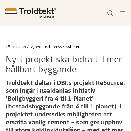
Förstasidan
Nyheter och press
Nyheter
Nytt projekt ska bidra till mer
hållbart byggande
Troldtekt deltar i DBI:s projekt ReSource,
som ingår i Realdanias initiativ
’Boligbyggeri fra 4 til 1 Planet’
(bostadsbyggande från 4 till 1 planet). I
projektet undersöks möjligheten att
ersätta vanlig cement – som ger upphov
till stora koldioxidutsläpp – med ett mer