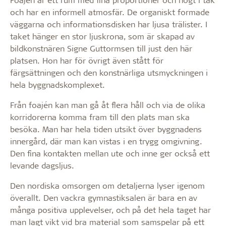
och har en informell atmosfär. De organiskt formade
väggarna och informationsdisken har ljusa trälister. I
taket hänger en stor ljuskrona, som är skapad av
bildkonstnären Signe Guttormsen till just den här
platsen. Hon har för övrigt även stått för
färgsättningen och den konstnärliga utsmyckningen i
hela byggnadskomplexet.
Från foajén kan man gå åt flera håll och via de olika
korridorerna komma fram till den plats man ska
besöka. Man har hela tiden utsikt över byggnadens
innergård, där man kan vistas i en trygg omgivning.
Den fina kontakten mellan ute och inne ger också ett
levande dagsljus.
Den nordiska omsorgen om detaljerna lyser igenom
överallt. Den vackra gymnastiksalen är bara en av
många positiva upplevelser, och på det hela taget har
man lagt vikt vid bra material som samspelar på ett