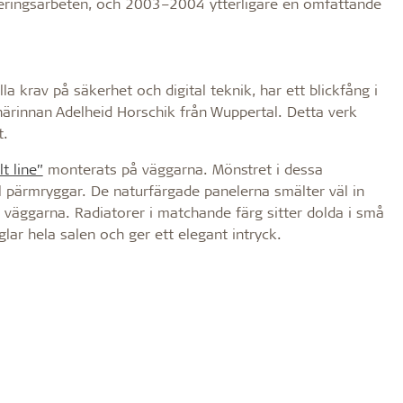
ringsarbeten, och 2003–2004 ytterligare en omfattande
a krav på säkerhet och digital teknik, har ett blickfång i
rinnan Adelheid Horschik från Wuppertal. Detta verk
t.
t line”
monterats på väggarna. Mönstret i dessa
ll pärmryggar. De naturfärgade panelerna smälter väl in
väggarna. Radiatorer i matchande färg sitter dolda i små
lar hela salen och ger ett elegant intryck.