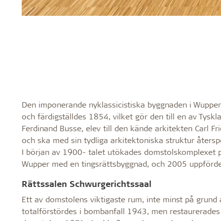
Den imponerande nyklassicistiska byggnaden i Wuppert
och färdigställdes 1854, vilket gör den till en av Tysk
Ferdinand Busse, elev till den kände arkitekten Carl Fr
och ska med sin tydliga arkitektoniska struktur åters
I början av 1900- talet utökades domstolskomplexet på
Wupper med en tingsrättsbyggnad, och 2005 uppförde
Rättssalen Schwurgerichtssaal
Ett av domstolens viktigaste rum, inte minst på grund 
totalförstördes i bombanfall 1943, men restaurerades 