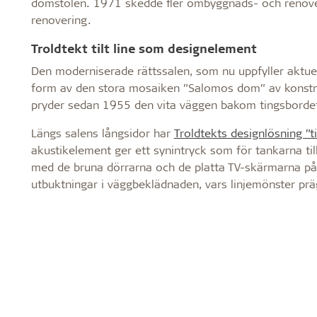
domstolen. 1971 skedde fler ombyggnads- och renove
renovering.
Troldtekt tilt line som designelement
Den moderniserade rättssalen, som nu uppfyller aktuell
form av den stora mosaiken ”Salomos dom” av konstnä
pryder sedan 1955 den vita väggen bakom tingsborde
Längs salens långsidor har
Troldtekts designlösning ”til
akustikelement ger ett synintryck som för tankarna ti
med de bruna dörrarna och de platta TV-skärmarna på 
utbuktningar i väggbeklädnaden, vars linjemönster präg