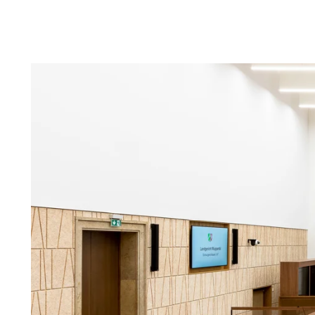
Troldtekt
Tillbehör
Troldtekt skruvar
Färg
Åtkomstplatta
Faeste