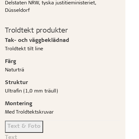
Delstaten NRW, tyska justitieministeriet,
Düsseldorf
Troldtekt produkter
Tak- och väggbeklädnad
Troldtekt tilt line
Färg
Naturträ
Struktur
Ultrafin (1,0 mm träull)
Montering
Med Troldtektskruvar
Text & Foto
Text