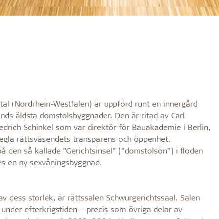
al (Nordrhein-Westfalen) är uppförd runt en innergård
lands äldsta domstolsbyggnader. Den är ritad av Carl
iedrich Schinkel som var direktör för Bauakademie i Berlin,
pegla rättsväsendets transparens och öppenhet.
 den så kallade ”Gerichtsinsel” (”domstolsön”) i floden
s en ny sexvåningsbyggnad.
av dess storlek, är rättssalen Schwurgerichtssaal. Salen
under efterkrigstiden – precis som övriga delar av