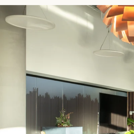
Troldtekt
Tillbehör
Troldtekt skruvar
Färg
Åtkomstplatta
Faeste