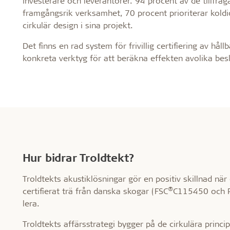
investerare och leverantörer. 94 procent av de tillfråga
framgångsrik verksamhet, 70 procent prioriterar koldi
cirkulär design i sina projekt.
Det finns en rad system för frivillig certifiering av h
konkreta verktyg för att beräkna effekten avolika beslu
Hur bidrar Troldtekt?
Troldtekts akustiklösningar gör en positiv skillnad när 
®
certifierat trä från danska skogar (FSC
C115450 och P
lera.
Troldtekts affärsstrategi bygger på de cirkulära princi