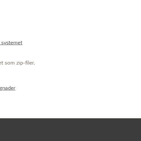
 systemet
 som zip-filer.
ggnader