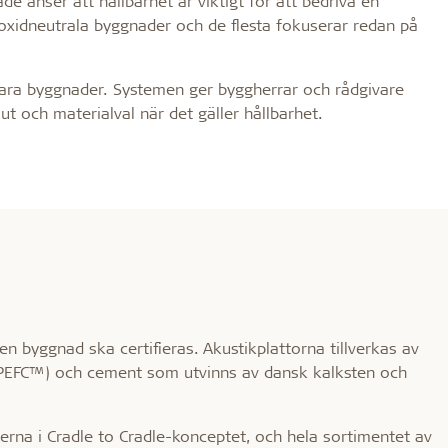
de anser att hållbarhet är viktigt för att bedriva en
oxidneutrala byggnader och de flesta fokuserar redan på
ållbara byggnader. Systemen ger byggherrar och rådgivare
t och materialval när det gäller hållbarhet.
en byggnad ska certifieras. Akustikplattorna tillverkas av
EFC™) och cement som utvinns av dansk kalksten och
perna i Cradle to Cradle-konceptet, och hela sortimentet av