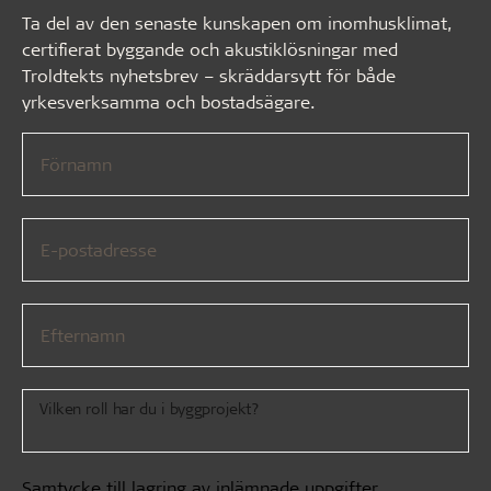
Ta del av den senaste kunskapen om inomhusklimat,
certifierat byggande och akustiklösningar med
Troldtekts nyhetsbrev – skräddarsytt för både
yrkesverksamma och bostadsägare.
Förnamn
E-postadresse
Efternamn
Vilken roll har du i byggprojekt?
Samtycke till lagring av inlämnade uppgifter