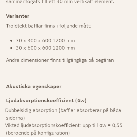
sammanfogats till ett 30 mm vertikalt element.
Varianter
Troldtekt bafflar finns i följande mått:
30 x 300 x 600;1200 mm
30 x 600 x 600;1200 mm
Andre dimensioner finns tillgängliga på begäran
Akustiska egenskaper
Ljudabsorptionskoefficient (αw)
Dubbelsidig absorption (bafflar absorberar på båda
·
sidorna)
Viktad ljudabsorptionskoefficient: upp till αw = 0,55
·
(beroende på konfiguration)