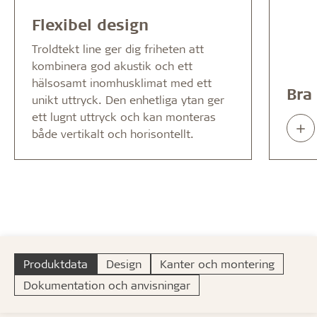
Flexibel design
Troldtekt line ger dig friheten att
kombinera god akustik och ett
hälsosamt inomhusklimat med ett
Bra
unikt uttryck. Den enhetliga ytan ger
ett lugnt uttryck och kan monteras
Rea
både vertikalt och horisontellt.
abo
Produktdata
Design
Kanter och montering
Dokumentation och anvisningar