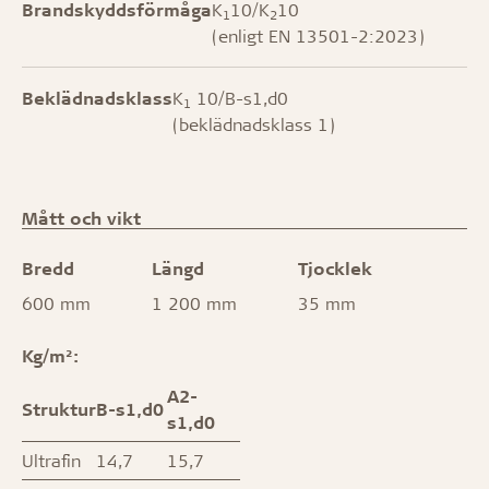
Brandskyddsförmåga
K
10/K
10
1
2
(enligt EN 13501-2:2023)
Beklädnadsklass
K
10/B-s1,d0
1
(beklädnadsklass 1)
Mått och vikt
Bredd
Längd
Tjocklek
600 mm
1 200 mm
35 mm
Kg/m²:
A2-
Struktur
B-s1,d0
s1,d0
Ultrafin
14,7
15,7