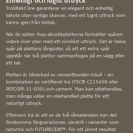
Enhetligt och lugnt uttryck
Troldtekt line garanterar en elegant och enhetlig
takyta utan synliga skarvar, med ett lugnt uttryck som
känns igen från listtak.
När du sätter ihop akustikplattorna fortsätter spåren
vidare över ytan med ett sömlöst uttryck. Det är halva
spår på plattans långsidor, så att ett extra spår
uppstår när två plattor sammanfogas på en vägg eller
ett tak.
Plattan är tillverkad av cementbunden träull – en
kombination av certifierat trä (FSC® C115450 eller
PEFC/09-31-030) och cement. Ytan kan ytbehandlas,
men många väljer en obehandlad platta för ett
naturligt uttryck.
Eftersom trä är ett av de två råmaterialen kan det
förekomma färgvariationer, särskilt i varianter som
naturträ och FUTURECEM™. För ett jämnt resultat