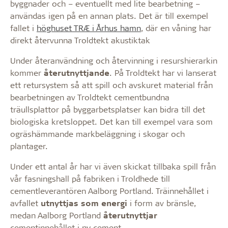
byggnader och – eventuellt med lite bearbetning –
användas igen på en annan plats. Det är till exempel
fallet i
höghuset TRÆ i Århus hamn
, där en våning har
direkt återvunna Troldtekt akustiktak
Under återanvändning och återvinning i resurshierarkin
kommer
återutnyttjande
. På Troldtekt har vi lanserat
ett retursystem så att spill och avskuret material från
bearbetningen av Troldtekt cementbundna
träullsplattor på byggarbetsplatser kan bidra till det
biologiska kretsloppet. Det kan till exempel vara som
ogräshämmande markbeläggning i skogar och
plantager.
Under ett antal år har vi även skickat tillbaka spill från
vår fasningshall på fabriken i Troldhede till
cementleverantören Aalborg Portland. Träinnehållet i
avfallet
utnyttjas som energi
i form av bränsle,
medan Aalborg Portland
återutnyttjar
cementinnehållet i ny cement.