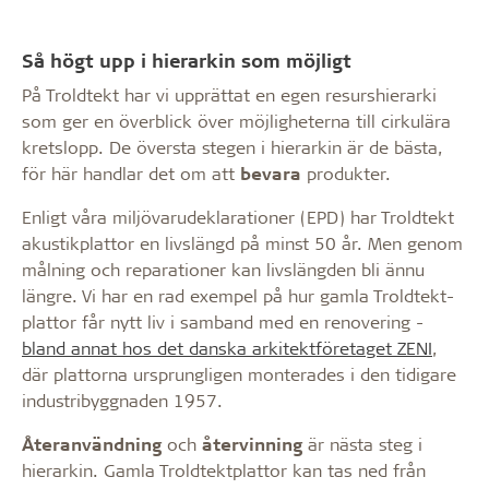
Så högt upp i hierarkin som möjligt
På Troldtekt har vi upprättat en egen resurshierarki
som ger en överblick över möjligheterna till cirkulära
kretslopp. De översta stegen i hierarkin är de bästa,
för här handlar det om att
bevara
produkter.
Enligt våra miljövarudeklarationer (EPD) har Troldtekt
akustikplattor en livslängd på minst 50 år. Men genom
målning och reparationer kan livslängden bli ännu
längre. Vi har en rad exempel på hur gamla Troldtekt-
plattor får nytt liv i samband med en renovering -
bland annat hos det danska arkitektföretaget ZENI
,
där plattorna ursprungligen monterades i den tidigare
industribyggnaden 1957.
Återanvändning
och
återvinning
är nästa steg i
hierarkin. Gamla Troldtektplattor kan tas ned från