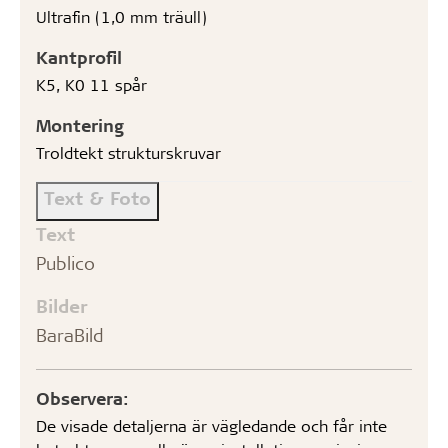
Ultrafin (1,0 mm träull)
Kantprofil
K5, K0 11 spår
Montering
Troldtekt strukturskruvar
Text & Foto
Text
Publico
Bilder
BaraBild
Observera:
De visade detaljerna är vägledande och får inte