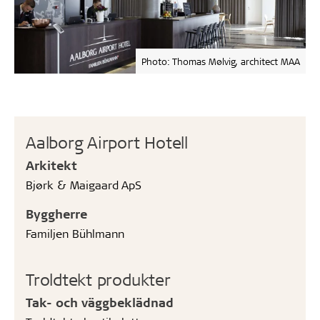
Photo: Thomas Mølvig, architect MAA
Aalborg Airport Hotell
Arkitekt
Bjørk & Maigaard ApS
Byggherre
Familjen Bühlmann
Troldtekt produkter
Tak- och väggbeklädnad