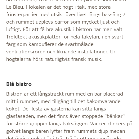
Le Bleu. I lokalen är det högt i tak, med stora
fönsterpartier med utsikt över livet längs bassäng 7
och rummet upplevs därför som mycket ljust och
luftigt. För att få bra akustik i bistron har man valt
Troldtekt akustikplattor för hela takytan, i en svart
färg som kamouflerar de svartmålade
ventilationsrören och liknande installationer. Ur
högtalarna hörs naturligtvis fransk musik.
Blå bistro
Bistron är ett långsträckt rum med en bar placerad
mitt i rummet, med tillgång till det bakomvarande
köket. De flesta av gästerna kan sitta längs
glasfasaden, men det finns även stoppade ”bänkar”
för större grupper längs bakväggen. Vacker klinkers på
golvet längs baren lyfter fram rummets djup medan
det övriga golvet är i trä. Trä är ett genomgående