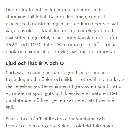
Den diskreta entrén leder in till en mörk och
stämningsfull lokal. Bakom den långa, centralt
placerade bardisken lägger bartendrarna ner sin själ i
varje enskild cocktail. Inredningen är elegant med
mycket vintagedetaljer och amerikanska motiv från
1920- och 1930-talet. Även musiken är från denna
epok och bidrar till en trevlig, avslappnad atmosfär.
Ljud och ljus är A och O
Curfews inredning är som tagen från en annan
tidsålder, med möbler och bilder i retrostil inramade av
råa tegelväggar. Belysningen utgörs av en kombination
av moderna spotlights och klassiska armaturer. Det
omslutande mörkret ger en känsla av att tiden står
still.
Svarta tak från Troldtekt skapar samband och
förstärker den eleganta stilen. Troldtekt taken ger