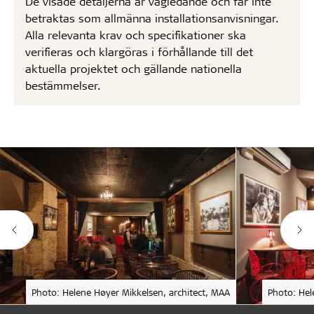
De visade detaljerna är vägledande och får inte
betraktas som allmänna installationsanvisningar.
Alla relevanta krav och specifikationer ska
verifieras och klargöras i förhållande till det
aktuella projektet och gällande nationella
bestämmelser.
Photo: Helene Høyer Mikkelsen, architect, MAA
Photo: Hel