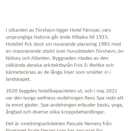
I utkanten av Tórshavn ligger Hotel Føroyar, vars
ursprungliga historia går ända tillbaka till 1933.
Hotellet fick dock sin nuvarande placering 1983 med
en imponerande utsikt över huvudstaden Tórshavn, ön
Nólsoy och Atlanten. Byggnaden ritades av den
välkända danska arkitektbyrån Friis & Moltke och
kännetecknas av de långa linjer som smälter in i
landskapet.
2020 byggdes hotellkapaciteten ut, och i maj 2021
var den lyxiga wellness-avdelningen Ress Spa redo att
ta emot gäster. Spa-avdelningen erbjuder bastu, yoga,
ångbad och diverse olika kroppsbehandlingar.
Det är inredningsarkitekten Pascale Nemery från
företaget Scale Design som har ansvarat för