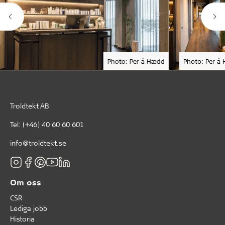
Photo: Per á Hædd
Photo: Per á
Troldtekt AB
Tel:
(+46) 40 60 60 601
info@troldtekt.se
Om oss
CSR
Lediga jobb
Historia