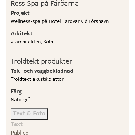
Ress Spa på Färöarna
Projekt
Wellness-spa på Hotel Føroyar vid Tórshavn
Arkitekt
v-architekten, Köln
Troldtekt produkter
Tak- och väggbeklädnad
Troldtekt akustikplattor
Färg
Naturgrå
Text & Foto
Text
Publico