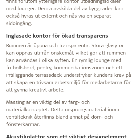
finns förutom ytterligare kontor utbildningslokaler
med lounger. Denna avskilda del av byggnaden kan
också hyras ut externt och nås via en separat
sidoingång.
Inglasade kontor för ökad transparens
Rummen är öppna och transparenta. Stora glasytor
kan öppnas utifrån önskemål, vilket gör att rummen
kan användas i olika syften. En rymlig lounge med
fotbollsbord, pentry, kommunikationszoner och ett
intilliggande terrassdäck understryker kundens krav på
att skapa en trivsam arbetsmiljö för medarbetarna för
att gynna kreativt arbete.
Mässing är en viktig del av färg- och
materialkonceptet. Detta ursprungsmaterial inom
ventilteknik återfinns bland annat på dörr- och
fönsterkarmar.
Akustikplattor som ett viktigt designelement