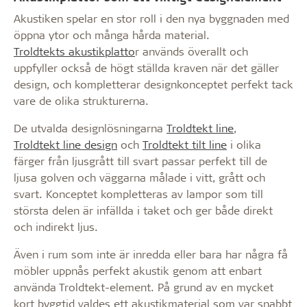
Akustiken spelar en stor roll i den nya byggnaden med
öppna ytor och många hårda material.
Troldtekts akustikplatto
r används överallt och
uppfyller också de högt ställda kraven när det gäller
design, och kompletterar designkonceptet perfekt tack
vare de olika strukturerna.
De utvalda designlösningarna
Troldtekt line
,
Troldtekt line design
och
Troldtekt tilt line
i olika
färger från ljusgrått till svart passar perfekt till de
ljusa golven och väggarna målade i vitt, grått och
svart. Konceptet kompletteras av lampor som till
största delen är infällda i taket och ger både direkt
och indirekt ljus.
Även i rum som inte är inredda eller bara har några få
möbler uppnås perfekt akustik genom att enbart
använda Troldtekt-element. På grund av en mycket
kort byggtid valdes ett akustikmaterial som var snabbt