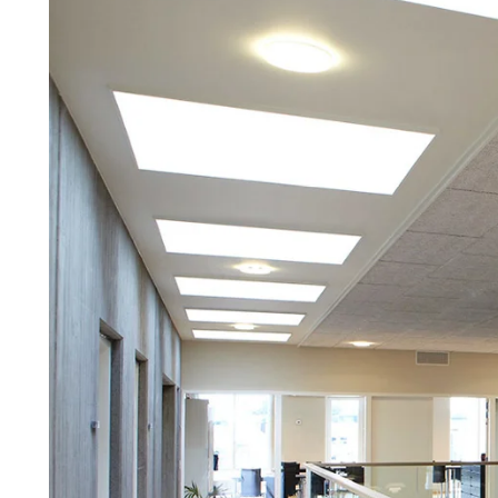
Troldtekt
Tillbehör
Troldtekt skruvar
Färg
Åtkomstplatta
Faeste