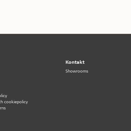
Kontakt
Showrooms
licy
ch cookiepolicy
rns