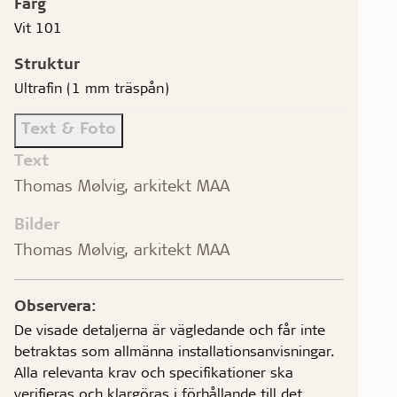
Färg
Vit 101
Struktur
Ultrafin (1 mm träspån)
Text & Foto
Text
Thomas Mølvig, arkitekt MAA
Bilder
Thomas Mølvig, arkitekt MAA
Observera:
De visade detaljerna är vägledande och får inte
betraktas som allmänna installationsanvisningar.
Alla relevanta krav och specifikationer ska
verifieras och klargöras i förhållande till det