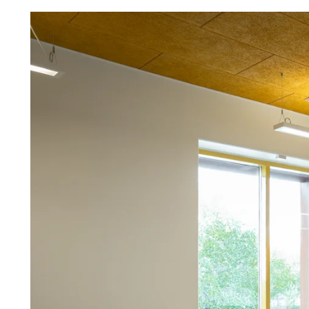
Troldtekt
Tillbehör
Troldtekt skruvar
Färg
Åtkomstplatta
Faeste