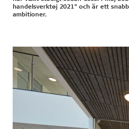
handelsverktøj 2021” och är ett snab
Troldtekt
ambitioner.
Tillbehör
Troldtekt skruvar
Färg
Åtkomstplatta
Faeste