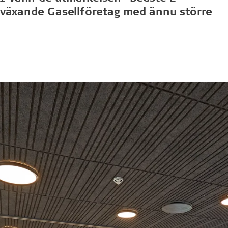
bväxande Gasellföretag med ännu större