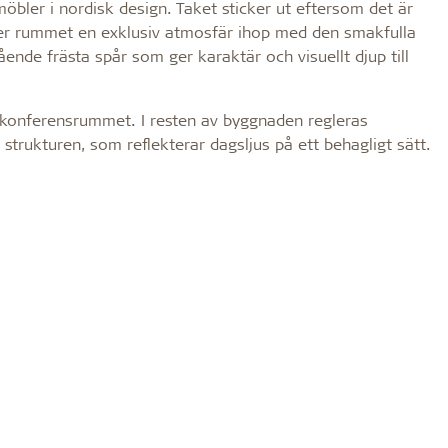
öbler i nordisk design. Taket sticker ut eftersom det är
 ger rummet en exklusiv atmosfär ihop med den smakfulla
nde frästa spår som ger karaktär och visuellt djup till
de konferensrummet. I resten av byggnaden regleras
 strukturen, som reflekterar dagsljus på ett behagligt sätt.