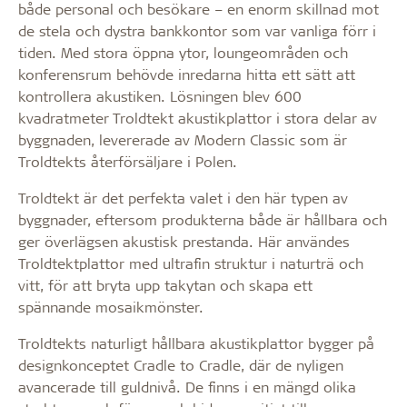
både personal och besökare – en enorm skillnad mot
de stela och dystra bankkontor som var vanliga förr i
tiden. Med stora öppna ytor, loungeområden och
konferensrum behövde inredarna hitta ett sätt att
kontrollera akustiken. Lösningen blev 600
kvadratmeter Troldtekt akustikplattor i stora delar av
byggnaden, levererade av Modern Classic som är
Troldtekts återförsäljare i Polen.
Troldtekt är det perfekta valet i den här typen av
byggnader, eftersom produkterna både är hållbara och
ger överlägsen akustisk prestanda. Här användes
Troldtektplattor med ultrafin struktur i naturträ och
vitt, för att bryta upp takytan och skapa ett
spännande mosaikmönster.
Troldtekts naturligt hållbara akustikplattor bygger på
designkonceptet Cradle to Cradle, där de nyligen
avancerade till guldnivå. De finns i en mängd olika