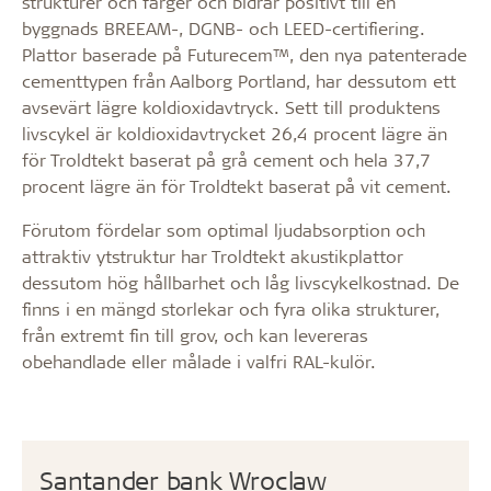
strukturer och färger och bidrar positivt till en
byggnads BREEAM-, DGNB- och LEED-certifiering.
Plattor baserade på Futurecem™, den nya patenterade
cementtypen från Aalborg Portland, har dessutom ett
avsevärt lägre koldioxidavtryck. Sett till produktens
livscykel är koldioxidavtrycket 26,4 procent lägre än
för Troldtekt baserat på grå cement och hela 37,7
procent lägre än för Troldtekt baserat på vit cement.
Förutom fördelar som optimal ljudabsorption och
attraktiv ytstruktur har Troldtekt akustikplattor
dessutom hög hållbarhet och låg livscykelkostnad. De
finns i en mängd storlekar och fyra olika strukturer,
från extremt fin till grov, och kan levereras
obehandlade eller målade i valfri RAL-kulör.
Santander bank Wroclaw