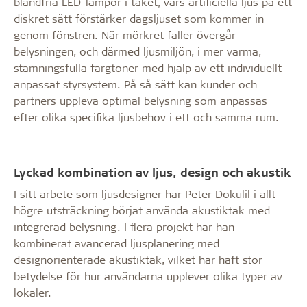
bländfria LED-lampor i taket, vars artificiella ljus på ett
diskret sätt förstärker dagsljuset som kommer in
genom fönstren. När mörkret faller övergår
belysningen, och därmed ljusmiljön, i mer varma,
stämningsfulla färgtoner med hjälp av ett individuellt
anpassat styrsystem. På så sätt kan kunder och
partners uppleva optimal belysning som anpassas
efter olika specifika ljusbehov i ett och samma rum.
Lyckad kombination av ljus, design och akustik
I sitt arbete som ljusdesigner har Peter Dokulil i allt
högre utsträckning börjat använda akustiktak med
integrerad belysning. I flera projekt har han
kombinerat avancerad ljusplanering med
designorienterade akustiktak, vilket har haft stor
betydelse för hur användarna upplever olika typer av
lokaler.