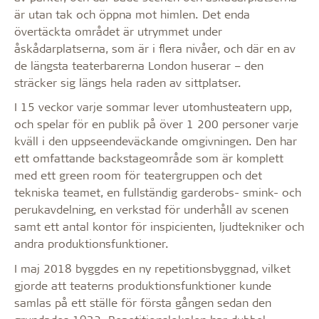
är utan tak och öppna mot himlen. Det enda
övertäckta området är utrymmet under
åskådarplatserna, som är i flera nivåer, och där en av
de längsta teaterbarerna London huserar – den
sträcker sig längs hela raden av sittplatser.
I 15 veckor varje sommar lever utomhusteatern upp,
och spelar för en publik på över 1 200 personer varje
kväll i den uppseendeväckande omgivningen. Den har
ett omfattande backstageområde som är komplett
med ett green room för teatergruppen och det
tekniska teamet, en fullständig garderobs- smink- och
perukavdelning, en verkstad för underhåll av scenen
samt ett antal kontor för inspicienten, ljudtekniker och
andra produktionsfunktioner.
I maj 2018 byggdes en ny repetitionsbyggnad, vilket
gjorde att teaterns produktionsfunktioner kunde
samlas på ett ställe för första gången sedan den