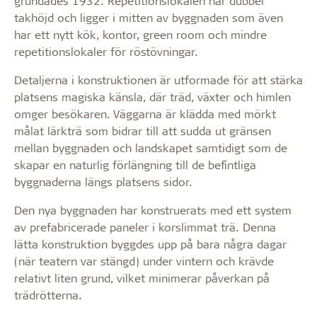
grundades 1932. Repetitionslokalen har dubbel
takhöjd och ligger i mitten av byggnaden som även
har ett nytt kök, kontor, green room och mindre
repetitionslokaler för röstövningar.
Detaljerna i konstruktionen är utformade för att stärka
platsens magiska känsla, där träd, växter och himlen
omger besökaren. Väggarna är klädda med mörkt
målat lärkträ som bidrar till att sudda ut gränsen
mellan byggnaden och landskapet samtidigt som de
skapar en naturlig förlängning till de befintliga
byggnaderna längs platsens sidor.
Den nya byggnaden har konstruerats med ett system
av prefabricerade paneler i korslimmat trä. Denna
lätta konstruktion byggdes upp på bara några dagar
(när teatern var stängd) under vintern och krävde
relativt liten grund, vilket minimerar påverkan på
trädrötterna.