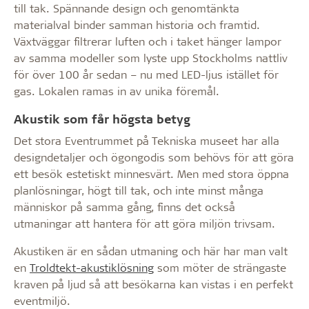
till tak. Spännande design och genomtänkta
materialval binder samman historia och framtid.
Växtväggar filtrerar luften och i taket hänger lampor
av samma modeller som lyste upp Stockholms nattliv
för över 100 år sedan – nu med LED-ljus istället för
gas. Lokalen ramas in av unika föremål.
Akustik som får högsta betyg
Det stora Eventrummet på Tekniska museet har alla
designdetaljer och ögongodis som behövs för att göra
ett besök estetiskt minnesvärt. Men med stora öppna
planlösningar, högt till tak, och inte minst många
människor på samma gång, finns det också
utmaningar att hantera för att göra miljön trivsam.
Akustiken är en sådan utmaning och här har man valt
en
Troldtekt-akustiklösning
som möter de strängaste
kraven på ljud så att besökarna kan vistas i en perfekt
eventmiljö.