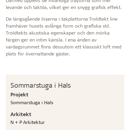
Därmed upplevs de invändiga träytorna som mer
levande och taktila, vilket ger en snygg grafisk effekt.
De längsgående linjerna i takplattorna Troldtekt line
framhäver husets avlånga form och grafiska stil.
Troldtekts akustiska egenskaper och den mörka
färgen ger en intim känsla. I ena änden av
vardagsrummet finns dessutom ett klassiskt loft med
plats för övernattande gäster.
Sommarstuga i Hals
Projekt
Sommarstuga i Hals
Arkitekt
N + P Arkitektur