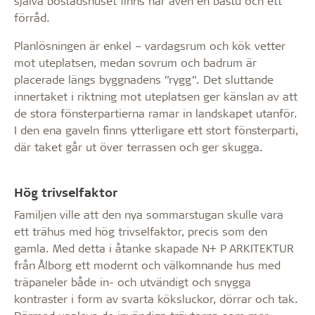
själva bostadshuset finns här även en bastu och ett
förråd.
Planlösningen är enkel – vardagsrum och kök vetter
mot uteplatsen, medan sovrum och badrum är
placerade längs byggnadens ”rygg”. Det sluttande
innertaket i riktning mot uteplatsen ger känslan av att
de stora fönsterpartierna ramar in landskapet utanför.
I den ena gaveln finns ytterligare ett stort fönsterparti,
där taket går ut över terrassen och ger skugga.
Hög trivselfaktor
Familjen ville att den nya sommarstugan skulle vara
ett trähus med hög trivselfaktor, precis som den
gamla. Med detta i åtanke skapade N+ P ARKITEKTUR
från Ålborg ett modernt och välkomnande hus med
träpaneler både in- och utvändigt och snygga
kontraster i form av svarta köksluckor, dörrar och tak.