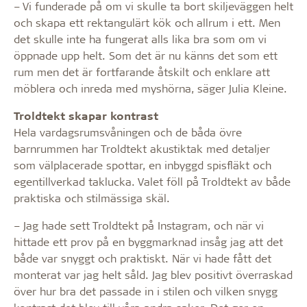
– Vi funderade på om vi skulle ta bort skiljeväggen helt
och skapa ett rektangulärt kök och allrum i ett. Men
det skulle inte ha fungerat alls lika bra som om vi
öppnade upp helt. Som det är nu känns det som ett
rum men det är fortfarande åtskilt och enklare att
möblera och inreda med myshörna, säger Julia Kleine.
Troldtekt skapar kontrast
Hela vardagsrumsvåningen och de båda övre
barnrummen har Troldtekt akustiktak med detaljer
som välplacerade spottar, en inbyggd spisfläkt och
egentillverkad taklucka. Valet föll på Troldtekt av både
praktiska och stilmässiga skäl.
– Jag hade sett Troldtekt på Instagram, och när vi
hittade ett prov på en byggmarknad insåg jag att det
både var snyggt och praktiskt. När vi hade fått det
monterat var jag helt såld. Jag blev positivt överraskad
över hur bra det passade in i stilen och vilken snygg