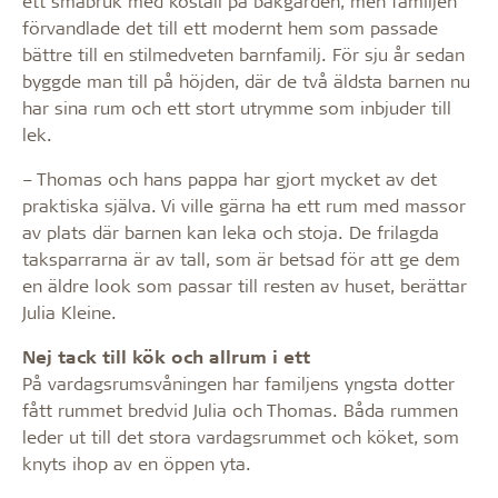
ett småbruk med kostall på bakgården, men familjen
förvandlade det till ett modernt hem som passade
bättre till en stilmedveten barnfamilj. För sju år sedan
byggde man till på höjden, där de två äldsta barnen nu
har sina rum och ett stort utrymme som inbjuder till
lek.
– Thomas och hans pappa har gjort mycket av det
praktiska själva. Vi ville gärna ha ett rum med massor
av plats där barnen kan leka och stoja. De frilagda
taksparrarna är av tall, som är betsad för att ge dem
en äldre look som passar till resten av huset, berättar
Julia Kleine.
Nej tack till kök och allrum i ett
På vardagsrumsvåningen har familjens yngsta dotter
fått rummet bredvid Julia och Thomas. Båda rummen
leder ut till det stora vardagsrummet och köket, som
knyts ihop av en öppen yta.