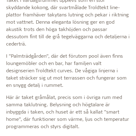
skyddande kokong, där svartmålade Troldtekt line-
plattor framhäver takytans lutning och pekar i riktning
mot vattnet. Denna eleganta lösning ger en god
akustik trots den höga takhöjden och passar
dessutom fint till de grå tegelväggarna och detaljerna i
cederträ.
I ”Palmträdgården”, där det förutom pool även finns
loungemöbler och en bar, har familjen valt
designserien Troldtekt curves. De vågiga linjerna i
taket sträcker sig ut mot terrassen och fungerar som
en snygg detalj i rummet.
Här är taket gråmålat, precis som i övriga rum med
samma taklutning. Belysning och högtalare är
inbyggda i taken, och huset är ett så kallat ”smart
home”, där funktioner som värme, ljus och temperatur
programmeras och styrs digitalt.