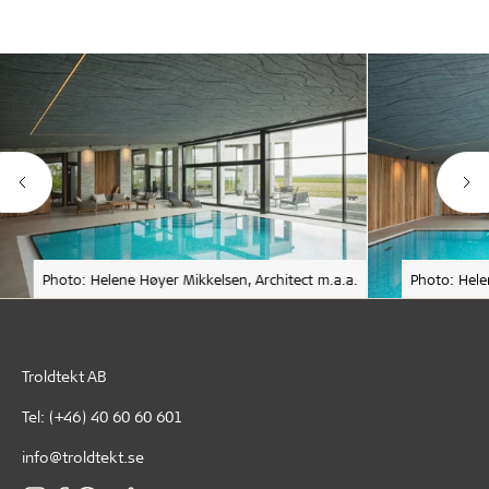
Photo: Helene Høyer Mikkelsen, Architect m.a.a.
Photo: Hele
Troldtekt AB
Tel:
(+46) 40 60 60 601
info@troldtekt.se