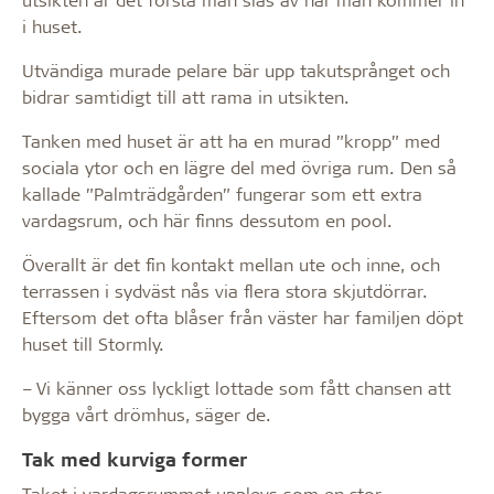
i huset.
Utvändiga murade pelare bär upp takutsprånget och
bidrar samtidigt till att rama in utsikten.
Tanken med huset är att ha en murad ”kropp” med
sociala ytor och en lägre del med övriga rum. Den så
kallade ”Palmträdgården” fungerar som ett extra
vardagsrum, och här finns dessutom en pool.
Överallt är det fin kontakt mellan ute och inne, och
terrassen i sydväst nås via flera stora skjutdörrar.
Eftersom det ofta blåser från väster har familjen döpt
huset till Stormly.
– Vi känner oss lyckligt lottade som fått chansen att
bygga vårt drömhus, säger de.
Tak med kurviga former
Taket i vardagsrummet upplevs som en stor