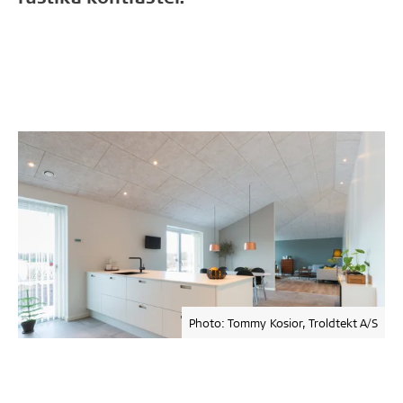
Photo: Tommy Kosior, Troldtekt A/S