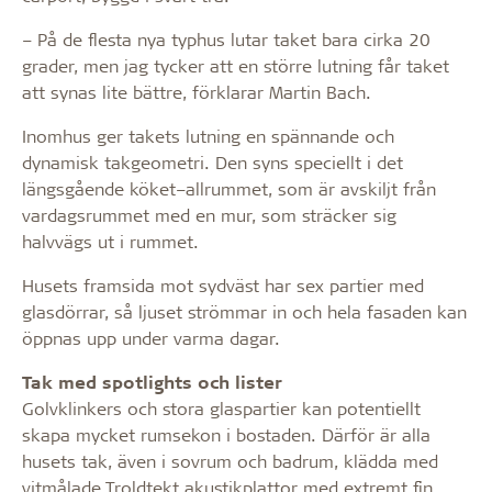
– På de flesta nya typhus lutar taket bara cirka 20
grader, men jag tycker att en större lutning får taket
att synas lite bättre, förklarar Martin Bach.
Inomhus ger takets lutning en spännande och
dynamisk takgeometri. Den syns speciellt i det
längsgående köket–allrummet, som är avskiljt från
vardagsrummet med en mur, som sträcker sig
halvvägs ut i rummet.
Husets framsida mot sydväst har sex partier med
glasdörrar, så ljuset strömmar in och hela fasaden kan
öppnas upp under varma dagar.
Tak med spotlights och lister
Golvklinkers och stora glaspartier kan potentiellt
skapa mycket rumsekon i bostaden. Därför är alla
husets tak, även i sovrum och badrum, klädda med
vitmålade Troldtekt akustikplattor med extremt fin