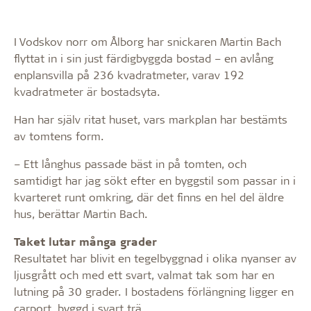
I Vodskov norr om Ålborg har snickaren Martin Bach
flyttat in i sin just färdigbyggda bostad – en avlång
enplansvilla på 236 kvadratmeter, varav 192
kvadratmeter är bostadsyta.
Han har själv ritat huset, vars markplan har bestämts
av tomtens form.
– Ett långhus passade bäst in på tomten, och
samtidigt har jag sökt efter en byggstil som passar in i
kvarteret runt omkring, där det finns en hel del äldre
hus, berättar Martin Bach.
Taket lutar många grader
Resultatet har blivit en tegelbyggnad i olika nyanser av
ljusgrått och med ett svart, valmat tak som har en
lutning på 30 grader. I bostadens förlängning ligger en
carport, byggd i svart trä.