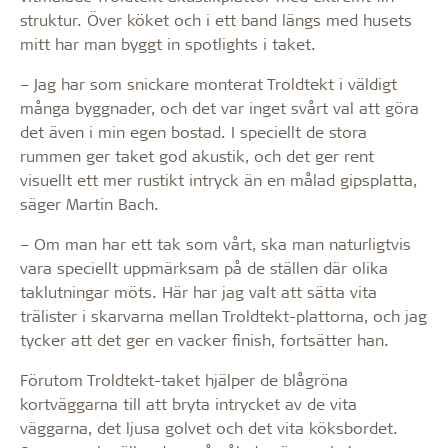
struktur. Över köket och i ett band längs med husets
mitt har man byggt in spotlights i taket.
– Jag har som snickare monterat Troldtekt i väldigt
många byggnader, och det var inget svårt val att göra
det även i min egen bostad. I speciellt de stora
rummen ger taket god akustik, och det ger rent
visuellt ett mer rustikt intryck än en målad gipsplatta,
säger Martin Bach.
– Om man har ett tak som vårt, ska man naturligtvis
vara speciellt uppmärksam på de ställen där olika
taklutningar möts. Här har jag valt att sätta vita
trälister i skarvarna mellan Troldtekt-plattorna, och jag
tycker att det ger en vacker finish, fortsätter han.
Förutom Troldtekt-taket hjälper de blågröna
kortväggarna till att bryta intrycket av de vita
väggarna, det ljusa golvet och det vita köksbordet.