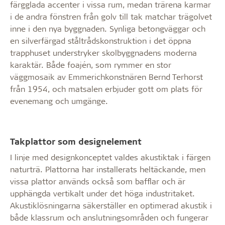
färgglada accenter i vissa rum, medan trärena karmar
i de andra fönstren från golv till tak matchar trägolvet
inne i den nya byggnaden. Synliga betongväggar och
en silverfärgad ståltrådskonstruktion i det öppna
trapphuset understryker skolbyggnadens moderna
karaktär. Både foajén, som rymmer en stor
väggmosaik av Emmerichkonstnären Bernd Terhorst
från 1954, och matsalen erbjuder gott om plats för
evenemang och umgänge.
Takplattor som designelement
I linje med designkonceptet valdes akustiktak i färgen
naturträ. Plattorna har installerats heltäckande, men
vissa plattor används också som bafflar och är
upphängda vertikalt under det höga industritaket.
Akustiklösningarna säkerställer en optimerad akustik i
både klassrum och anslutningsområden och fungerar