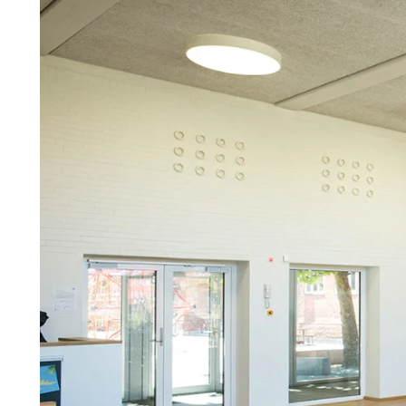
Troldtekt
Tillbehör
Troldtekt skruvar
Färg
Åtkomstplatta
Faeste