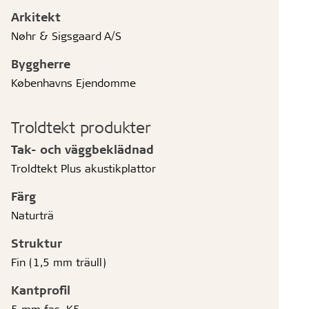
Arkitekt
Nøhr & Sigsgaard A/S
Byggherre
Københavns Ejendomme
Troldtekt produkter
Tak- och väggbeklädnad
Troldtekt Plus akustikplattor
Färg
Naturträ
Struktur
Fin (1,5 mm träull)
Kantprofil
5 mm fas, K5