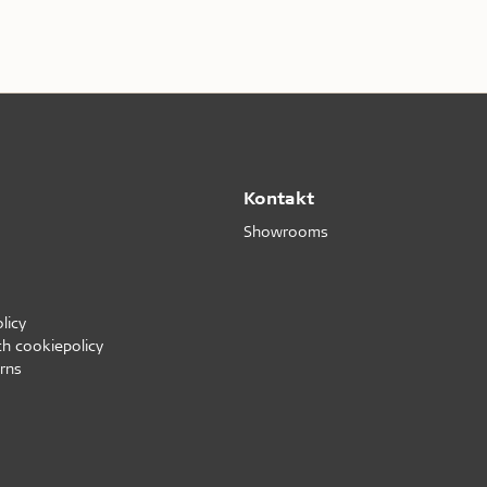
Kontakt
Showrooms
licy
ch cookiepolicy
rns