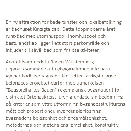
En ny attraktion för både turister och lokalbefolkning
är badhuset Kinzigtalbad. Detta toppmoderna året
runt-bad med utomhuspool, inomhuspool och
bastulandskap ligger i ett stort parkområde och
inbjuder till såväl bad som fritidsaktiviteter.
Arkitektsamfundet i Baden-Württemberg
uppmärksammade att nybyggnationen inte bara
gynnar badhusets gäster. Kort efter färdigställandet
belönades projektet därför med utmärkelsen
”Bauspielhaftes Bauen” (exemplarisk byggnation) för
distriktet Ortenaukreis. Juryn grundade sin bedömning
på kriterier som yttre utformning, byggnadsstrukturens
mått och proportioner, invändig planlösning,
byggnadens belägenhet och ändamålsenlighet,
metodernas och materialens lämplighet, konstruktiv