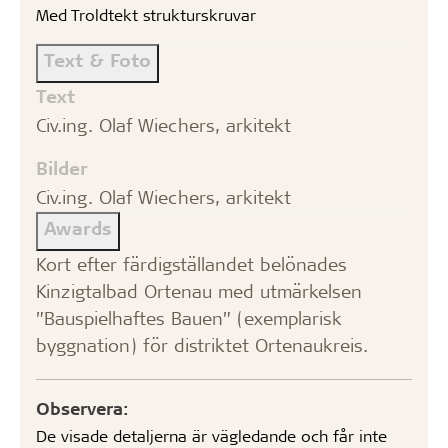
Med Troldtekt strukturskruvar
Text & Foto
Text
Civ.ing. Olaf Wiechers, arkitekt
Bilder
Civ.ing. Olaf Wiechers, arkitekt
Awards
Kort efter färdigställandet belönades
Kinzigtalbad Ortenau med utmärkelsen
”Bauspielhaftes Bauen” (exemplarisk
byggnation) för distriktet Ortenaukreis.
Observera:
De visade detaljerna är vägledande och får inte