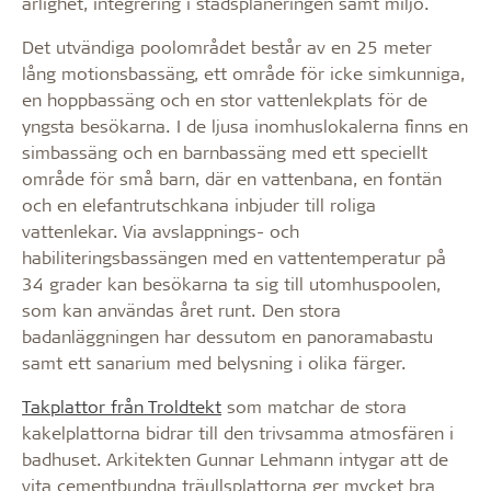
ärlighet, integrering i stadsplaneringen samt miljö.
Det utvändiga poolområdet består av en 25 meter
lång motionsbassäng, ett område för icke simkunniga,
en hoppbassäng och en stor vattenlekplats för de
yngsta besökarna. I de ljusa inomhuslokalerna finns en
simbassäng och en barnbassäng med ett speciellt
område för små barn, där en vattenbana, en fontän
och en elefantrutschkana inbjuder till roliga
vattenlekar. Via avslappnings- och
habiliteringsbassängen med en vattentemperatur på
34 grader kan besökarna ta sig till utomhuspoolen,
som kan användas året runt. Den stora
badanläggningen har dessutom en panoramabastu
samt ett sanarium med belysning i olika färger.
Takplattor från Troldtekt
som matchar de stora
kakelplattorna bidrar till den trivsamma atmosfären i
badhuset. Arkitekten Gunnar Lehmann intygar att de
vita cementbundna träullsplattorna ger mycket bra