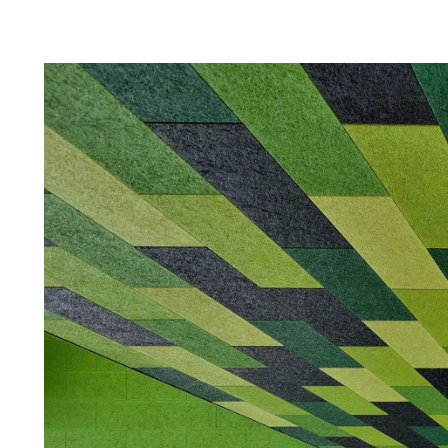
Troldtekt
Tillbehör
Troldtekt skruvar
Färg
Åtkomstplatta
Faeste