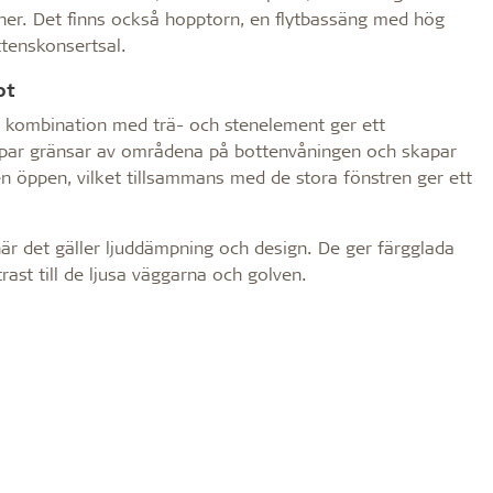
oner. Det finns också hopptorn, en flytbassäng med hög
ttenskonsertsal.
pt
i kombination med trä- och stenelement ger ett
oppar gränsar av områdena på bottenvåningen och skapar
 öppen, vilket tillsammans med de stora fönstren ger ett
är det gäller ljuddämpning och design. De ger färgglada
trast till de ljusa väggarna och golven.