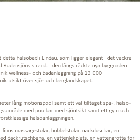
t detta hälsobad i Lindau, som ligger elegant i det vackra
id Bodensjöns strand. I den långsträckta nya byggnaden
unik wellness- och badanläggning på 13 000
nik utsikt över sjö- och berglandskapet.
ter lång motionspool samt ett väl tilltaget spa-, hälso-
ngsområde med poolbar med sjöutsikt samt ett gym och
förstklassiga hälsoanläggningen.
r finns massagestolar, bubbelstolar, nackduschar, en
ed däckrutschbana, en vattenlekplats, en vattengrotta för