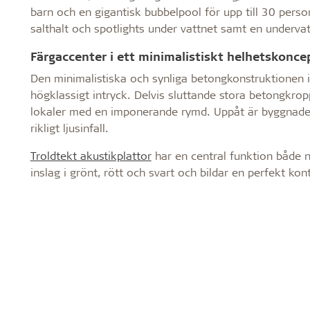
barn och en gigantisk bubbelpool för upp till 30 pers
salthalt och spotlights under vattnet samt en underva
Färgaccenter i ett minimalistiskt helhetskonce
Den minimalistiska och synliga betongkonstruktionen 
högklassigt intryck. Delvis sluttande stora betongkr
lokaler med en imponerande rymd. Uppåt är byggnaden
rikligt ljusinfall.
Troldtekt akustikplattor
har en central funktion både n
inslag i grönt, rött och svart och bildar en perfekt kon