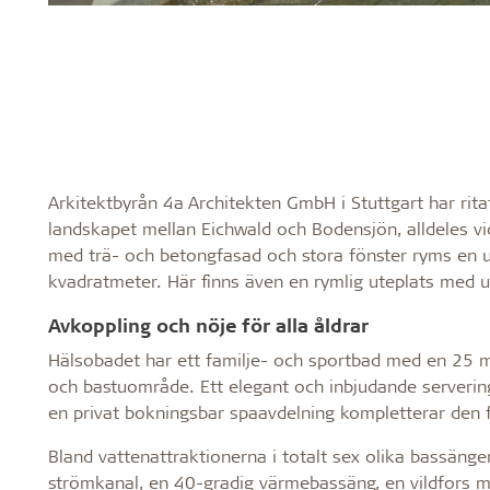
Arkitektbyrån 4a Architekten GmbH i Stuttgart har rita
landskapet mellan Eichwald och Bodensjön, alldeles v
med trä- och betongfasad och stora fönster ryms en 
kvadratmeter. Här finns även en rymlig uteplats med u
Avkoppling och nöje för alla åldrar
Hälsobadet har ett familje- och sportbad med en 25 me
och bastuområde. Ett elegant och inbjudande serveri
en privat bokningsbar spaavdelning kompletterar den 
Bland vattenattraktionerna i totalt sex olika bassänge
strömkanal, en 40-gradig värmebassäng, en vildfors m