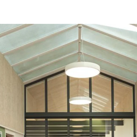
Om Troldtekt produkte
h långlivad
Effektivt brandskydd
v Troldtekt® akustikplattor
Råmaterial
ngd
ring
Struktur och färger
dighet
v Troldtekt
Kantprofiler
 av Troldtekt
Vanliga frågor
 målning och reparation av