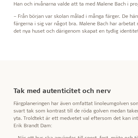
Han och invånarna valde att ta med Malene Bach i proj
– Från början var skolan målad i många färger. De hän
färgerna i sig var något bra. Malene Bach har arbetat 
det nya huset och därigenom skapat en tydlig identite
Tak med autenticitet och nerv
Färgplaneringen har även omfattat linoleumgolven so
svart tak som kontrast till de röda golven medan taken p
yta. Troldtekt är ett medvetet val eftersom det kan in
Erik Brandt Dam:
– När ett hus ska användas till sport, fest, möte och t