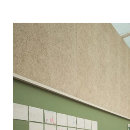
Profilsystem
Montering
Hälsosamt inomhusklimat
Robust oc
C60-profilsystem
Förvaring a
Certifieringar för ett hälsosamt
Läng livslä
Synligt T24- eller T35-profilsystem
före monte
inomhusklimat
Fuktbestän
T35-specialprofilsystem
Montering a
Troldtekt och hälsosamt
Bollskott
Bearbetning
inomhusklimat
Rengöring,
Troldtekt
Tillbehör
Troldtekt skruvar
Färg
Åtkomstplatta
Faeste