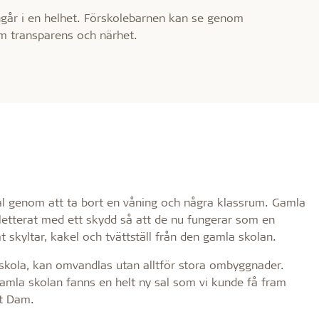
ingår i en helhet. Förskolebarnen kan se genom
om transparens och närhet.
sal genom att ta bort en våning och några klassrum. Gamla
letterat med ett skydd så att de nu fungerar som en
skyltar, kakel och tvättställ från den gamla skolan.
alskola, kan omvandlas utan alltför stora ombyggnader.
gamla skolan fanns en helt ny sal som vi kunde få fram
dt Dam.