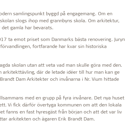
n modern samlingspunkt byggd på engagemang. Om en
 skolan slogs ihop med grannbyns skola. Om arkitektur,
 det gamla har bevarats.
2017 ta emot priset som Danmarks bästa renovering. Juryn
 förvandlingen, fortfarande har kvar sin historiska
dlagda skolan utan att veta vad man skulle göra med den.
rkitekttävling, där de letade idéer till hur man kan ge
k Brandt Dam Arkitekter och invånarna i Nr. Vium hittade
tillsammans med en grupp på fyra invånare. Det nya huset
g ett. Vi fick därför övertyga kommunen om att den lokala
det fanns en fast hyresgäst från början och att det var liv
ttar arkitekten och ägaren Erik Brandt Dam.