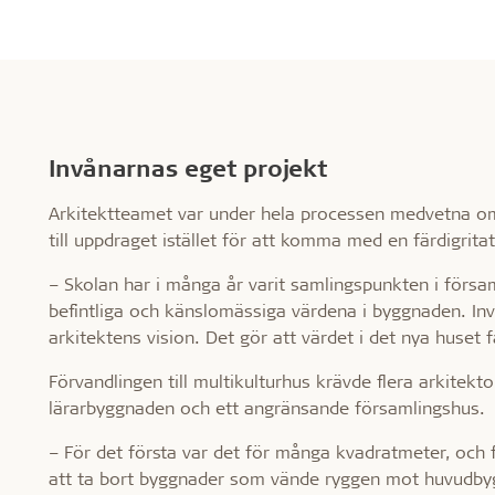
Invånarnas eget projekt
Arkitektteamet var under hela processen medvetna om
till uppdraget istället för att komma med en färdigritat
– Skolan har i många år varit samlingspunkten i försam
befintliga och känslomässiga värdena i byggnaden. In
arkitektens vision. Det gör att värdet i det nya huset 
Förvandlingen till multikulturhus krävde flera arkitek
lärarbyggnaden och ett angränsande församlingshus.
– För det första var det för många kvadratmeter, och
att ta bort byggnader som vände ryggen mot huvudbyg