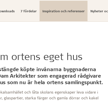
downloads
7 fördelar
Inspiration och referenser
Nyheter oc
Showrooms
Troldtekt akustiska öa
Dokumenterade
designlösningar
nfigurator
tering
r
Nedladdningscenter
Pressbilder och logoty
bafflar
hållbarhetsinitiativ
Malmö
Studio B3
line
v Troldtekt® akustikplattor
utbildning
Monteringsanvisningar
Troldtekt® frihängande a
Cradle to Cradle
Göteborg
om ortens eget hus
line design
ring
 affärer
Tekniska data
Troldtekt® Bafflar
Hållbart byggande
v-line
v Troldtekt
nga
Teknisk guide
Troldtekt® Elements
Produktlivscykel
ilt line
 av Troldtekt
Ljudabsorptionsvärden
Miljövarudeklarationer (E
 stängde köpte invånarna byggnaderna
ion
 dots
 målning och reparation av
restauranger
EPD (miljövarudeklaration
FN:s globala mål
 Dam Arkitekter som engagerad rådgivare
 curves
Certifikat och tester
ESG
hus som nu är hela ortens samlingspunkt.
...
...
Se alla
okalsamhället och låta skolans egenskaper leva vidare i
Se alla
r, glaspartier, starka färger och gamla dörrar och kakel