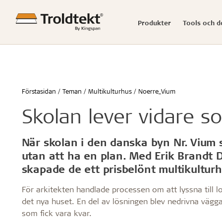
Produkter
Tools och 
Kontakta Troldtekt AB
Vårt team
Troldtekt plattor
Akustikkkalkylator
Bra akustik
Kunskapsartiklar
Nyheter
Troldtekt 
Produktko
Enkel mon
Referense
Press
Förstasidan
Teman
Multikulturhus
Noerre_Vium
Troldtekt® akustik
Akustik avancerad
Renovering och omvandling
Troldtekt® 
Förvaring a
Skolor och 
Skolan lever vidare s
Troldtekt® Plus
Ljudmätningar och exempel
Framtidens hälsosamma skolor
Troldtekt® 
före monte
Kontor och
Troldtekt® A2
Akustik – en introduktion
Bättre förskolor
Troldtekt® 
Montering a
Barn och u
Troldtekt film
Bra akustik med Troldtekt
Hållbarhet inom byggbranschen
Troldtekt® t
Bearbetning
Boende
När skolan i den danska byn Nr. Vium
Återförsäljare
Reklamat
Beräkna akustiken i ett rum
Trä i byggen
Troldtekt®
Rengöring,
Hotell och 
utan att ha en plan. Med Erik Brandt
Seniorarkitektur
Troldtekt®
Troldtekt
Sport
skapade de ett prisbelönt multikultur
...
...
...
Se alla
Se alla
Se alla
För arkitekten handlade processen om att lyssna till l
det nya huset. En del av lösningen blev nedrivna vägga
som fick vara kvar.