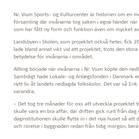
Nr. Vium Sports- og Kulturcenter är historien om e
församling där invånarna tog saken i egna händer när
som har fått ny form och funktion även om mycket av
Landsbyen i Skolen, som projektet också heter, fick 
lade bland annat vikt vid att projektet, trots den stora
betydelse för invånarna i området.
Allting började när invånarna i Nr. Vium köpte den ne
Samtidigt hade Lokale- og Anlægsfonden i Danmark en a
nytt liv åt landets nedlagda folkskolor. Det var så Eri
varandra.
– Det tog tre månader för oss att utveckla projektet 
skulle vara en bra affär, där driften gick runt från da
daginstitutionen skulle flytta in i det nya huset så att 
och rörelse i byggnaden redan från tidig morgon, berä