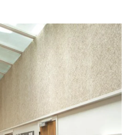
r
inbjudande uttryck.