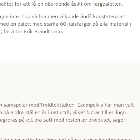
ektet för att få en oberoende åsikt om färgpaletten.
gde inte ihop så bra men vi kunde ändå konstatera att
med en palett med starka 60-talsfärger på alla material i
t, berättar Erik Brandt Dam.
m samspelar med Troldtekttaken. Exempelvis har man valt
å andra ställen är i naturträ, vilket bidrar till en lugn
tegreras på ett bra sätt med resten av projektet, säger
ill en dagsinstitution finns det några akustiska utmaningar