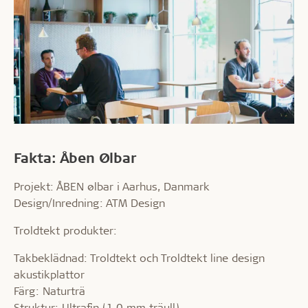
Fakta: Åben Ølbar
Projekt: ÅBEN ølbar i Aarhus, Danmark
Design/Inredning: ATM Design
Troldtekt produkter:
Takbeklädnad: Troldtekt och Troldtekt line design
akustikplattor
Färg: Naturträ
Struktur: Ultrafin (1,0 mm träull)