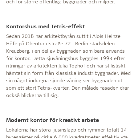
och för större offentliga byggnader och miljöer.
Kontorshus med Tetris-effekt
Sedan 2018 har arkitektbyrån suttit i Alois Heinze
Höfe på Obentrautstraße 72 i Berlin-stadsdelen
Kreuzberg, i en del av byggnaden som bara används
för kontor. Detta sjuvåningshus byggdes 1993 efter
ritningar av arkitekten Julia Tophof och har stilistiskt
hämtat sin form från klassiska industribyggnader. Med
sin något indragna sjunde våning ser byggnaden ut
som ett stort Tetris-kvarter. Den målade fasaden drar
också blickarna till sig.
Modernt kontor för kreativt arbete
Lokalerna har stora ljusinsläpp och rymmer totalt 14
hyresgäster på cirka 6 000 kvadratmeter effektiv yta,