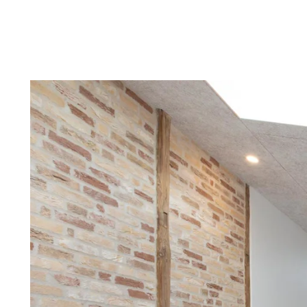
Troldtekt
Tillbehör
Troldtekt skruvar
Färg
Åtkomstplatta
Faeste