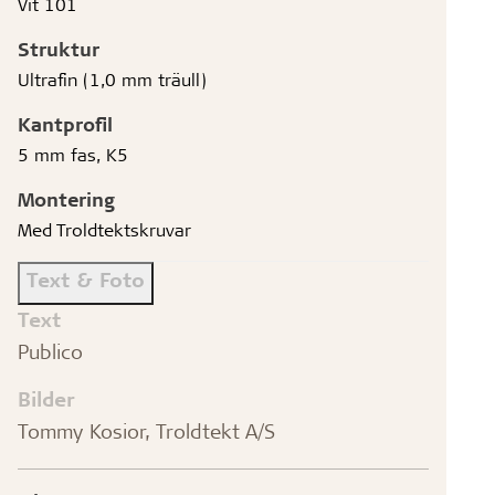
Vit 101
Struktur
Ultrafin (1,0 mm träull)
Kantprofil
5 mm fas, K5
Montering
Med Troldtektskruvar
Text & Foto
Text
Publico
Bilder
Tommy Kosior, Troldtekt A/S