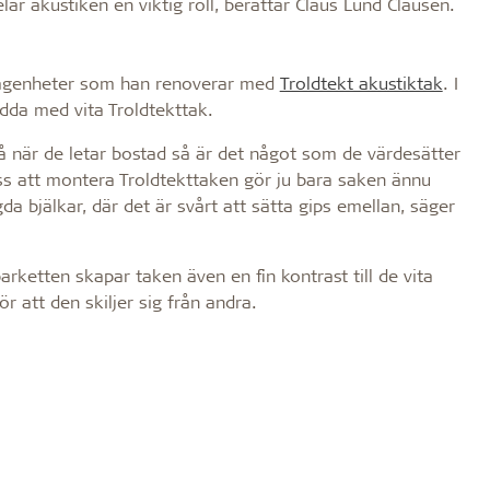
elar akustiken en viktig roll, berättar Claus Lund Clausen.
e lägenheter som han renoverar med
Troldtekt akustiktak
. I
dda med vita Troldtekttak.
å när de letar bostad så är det något som de värdesätter
oss att montera Troldtekttaken gör ju bara saken ännu
a bjälkar, där det är svårt att sätta gips emellan, säger
ketten skapar taken även en fin kontrast till de vita
 att den skiljer sig från andra.