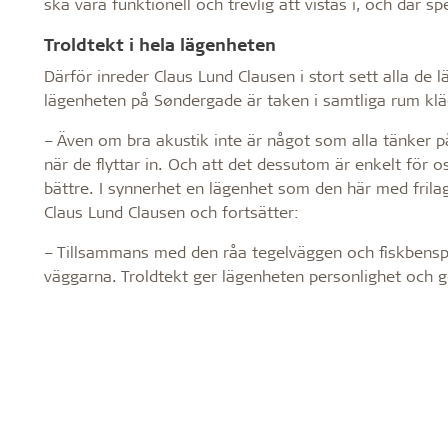
ska vara funktionell och trevlig att vistas i, och där sp
Troldtekt i hela lägenheten
Därför inreder Claus Lund Clausen i stort sett alla d
lägenheten på Søndergade är taken i samtliga rum klä
– Även om bra akustik inte är något som alla tänker p
när de flyttar in. Och att det dessutom är enkelt för 
bättre. I synnerhet en lägenhet som den här med frilagd
Claus Lund Clausen och fortsätter:
– Tillsammans med den råa tegelväggen och fiskbenspar
väggarna. Troldtekt ger lägenheten personlighet och gör