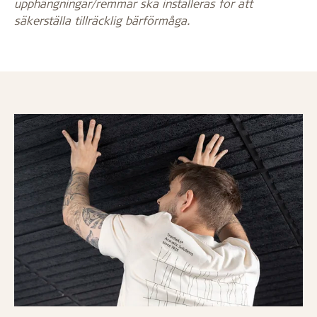
upphängningar/remmar ska installeras för att
säkerställa tillräcklig bärförmåga.