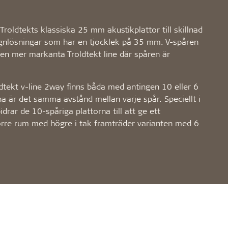
 Troldtekts klassiska 25 mm akustikplattor till skillnad
ignlösningar som har en tjocklek på 35 mm. V-spåren
den mer markanta Troldtekt line där spåren är
ldtekt v-line 2way finns båda med antingen 10 eller 6
rna är det samma avstånd mellan varje spår. Speciellt i
drar de 10-spåriga plattorna till att ge ett
större rum med högre i tak framträder varianten med 6