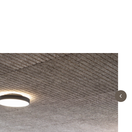
Profilsystem
Montering
Hälsosamt inomhusklimat
Robust oc
C60-profilsystem
Förvaring a
Certifieringar för ett hälsosamt
Läng livslä
Synligt T24- eller T35-profilsystem
före monte
inomhusklimat
Fuktbestän
T35-specialprofilsystem
Montering a
Troldtekt och hälsosamt
Bollskott
Bearbetning
inomhusklimat
Rengöring,
Troldtekt
Tillbehör
Troldtekt skruvar
Färg
Åtkomstplatta
Faeste