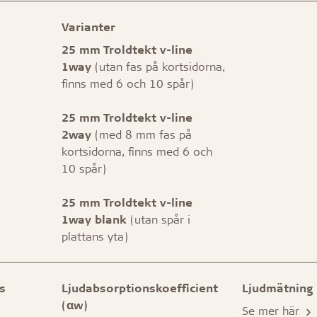
Varianter
25 mm Troldtekt v-line
1way
(utan fas på kortsidorna,
finns med 6 och 10 spår)
25 mm Troldtekt v-line
2way
(med 8 mm fas på
kortsidorna, finns med 6 och
10 spår)
25 mm Troldtekt v-line
1way blank
(utan spår i
plattans yta)
s
Ljudabsorptionskoefficient
Ljudmätning
(αw)
Se mer här