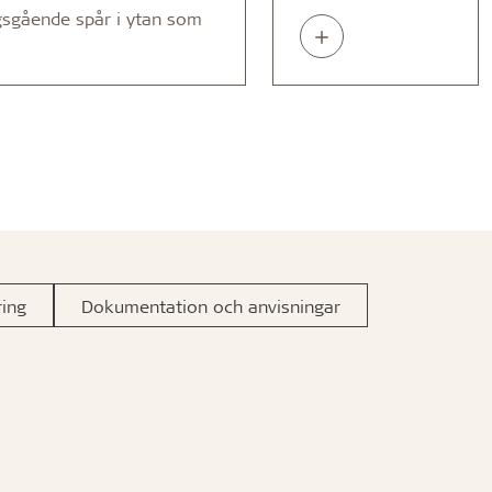
ngsgående spår i ytan som
Read
about
ing
Dokumentation och anvisningar