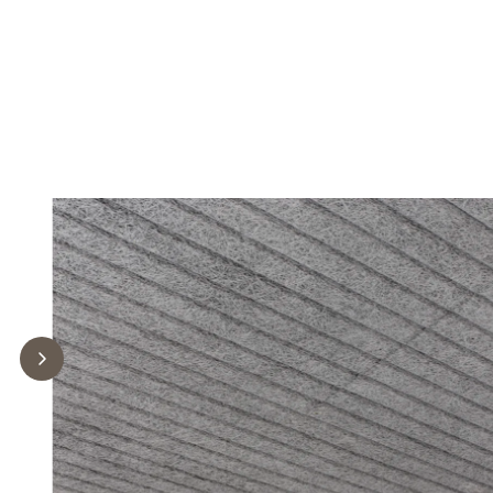
r
inbjudande uttryck.