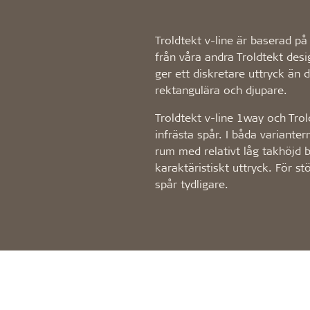
Troldtekt v-line är baserad på
från våra andra Troldtekt des
ger ett diskretare uttryck än 
rektangulära och djupare.
Troldtekt v-line 1way och Tro
infrästa spår. I båda variante
rum med relativt låg takhöjd bi
karaktäristiskt uttryck. För 
spår tydligare.