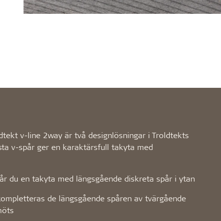
dtekt v-line 2way är två designlösningar i Troldtekts
ta v-spår ger en karaktärsfull takyta med
får du en takyta med längsgående diskreta spår i ytan
 kompletteras de längsgående spåren av tvärgående
möts