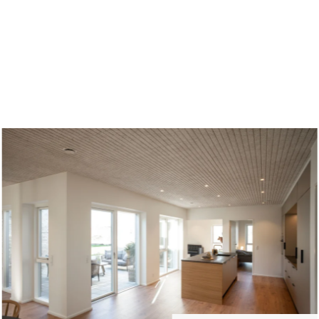
Om Troldtekt produkte
h långlivad
Effektivt brandskydd
v Troldtekt® akustikplattor
Råmaterial
ngd
ring
Struktur och färger
dighet
v Troldtekt
Kantprofiler
 av Troldtekt
Vanliga frågor
 målning och reparation av