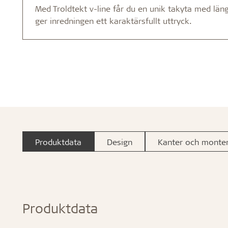
Med Troldtekt v-line får du en unik takyta med lä
ger inredningen ett karaktärsfullt uttryck.
Produktdata
Design
Kanter och monter
Produktdata